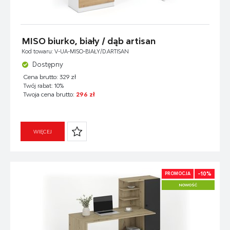
MISO biurko, biały / dąb artisan
Kod towaru: V-UA-MISO-BIAŁY/D.ARTISAN
Dostępny
Cena brutto: 329 zł
Twój rabat: 10%
Twoja cena brutto:
296 zł
WIĘCEJ
-10%
PROMOCJA
NOWOŚĆ