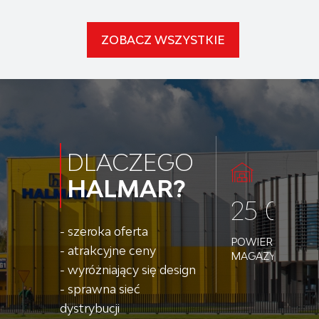
ZOBACZ WSZYSTKIE
DLACZEGO
HALMAR?
25 000
- szeroka oferta
POWIERZCHNI
- atrakcyjne ceny
MAGAZYNOWEJ
- wyróżniający się design
- sprawna sieć
dystrybucji