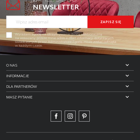
NEWSLETTER
Wyrażam zgodę na otrzymywanie drogą elektroniczną
na wskazany przeze mnie adres e-mail informacji dotyczących
świadczonych przez Administratora.Zgoda może zostać cofnięta
w każdym czasie.
O NAS
INFORMACJE
DLA PARTNERÓW
MASZ PYTANIE