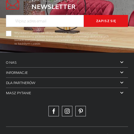
NEWSLETTER
Wyrażam zgodę na otrzymywanie drogą elektroniczną
na wskazany przeze mnie adres e-mail informacji dotyczących
świadczonych przez Administratora.Zgoda może zostać cofnięta
w każdym czasie.
O NAS
INFORMACJE
DLA PARTNERÓW
MASZ PYTANIE