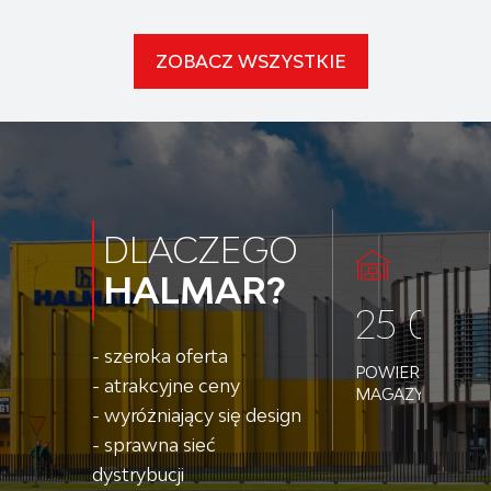
ZOBACZ WSZYSTKIE
DLACZEGO
HALMAR?
25 000
- szeroka oferta
POWIERZCHNI
- atrakcyjne ceny
MAGAZYNOWEJ
- wyróżniający się design
- sprawna sieć
dystrybucji