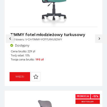
TIMMY fotel młodzieżowy turkusowy
Kod towaru: V-CH-TIMMY-FOT-TURKUSOWY
Dostępny
Cena brutto: 229 zł
Twój rabat: 15%
Twoja cena brutto:
195 zł
WIĘCEJ
-15%
PROMOCJA
BESTSELLER