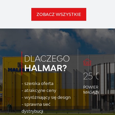
ZOBACZ WSZYSTKIE
DLACZEGO
HALMAR?
25 000
- szeroka oferta
POWIERZCHNI
- atrakcyjne ceny
MAGAZYNOWEJ
- wyróżniający się design
- sprawna sieć
dystrybucji