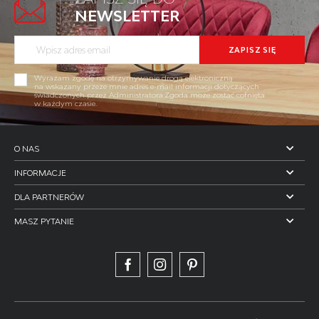
NEWSLETTER
Wyrażam zgodę na otrzymywanie drogą elektroniczną
na wskazany przeze mnie adres e-mail informacji dotyczących
świadczonych przez Administratora.Zgoda może zostać cofnięta
w każdym czasie.
O NAS
INFORMACJE
DLA PARTNERÓW
MASZ PYTANIE