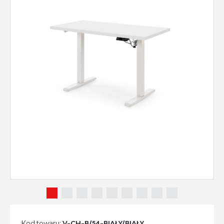
Kod towaru:
V-CH-B/54-BIAŁY/BIAŁY