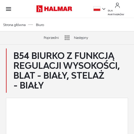
Przejdź do treści.
Przejdź do menu.
Przejdź do wyszukiwarki.
DLA
PARTNERÓW
PL
Strona główna
Biuro
EN
Poprzedni
Następny
B54 BIURKO Z FUNKCJĄ
REGULACJI WYSOKOŚCI,
BLAT - BIAŁY, STELAŻ
- BIAŁY