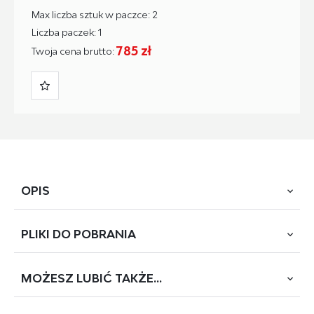
Max liczba sztuk w paczce: 2
Liczba paczek: 1
785 zł
Twoja cena brutto:
OPIS
PLIKI DO
POBRANIA
wymiary: 120/60/75-120 cm, biurko z funkcją regulacji
wysokości, materiał: płyta meblowa laminowana / stal
malowana proszkow, kolory: blat - biały, stelaż - biały
MOŻESZ
LUBIĆ TAKŻE...
POBIERZ
B-53 B-54