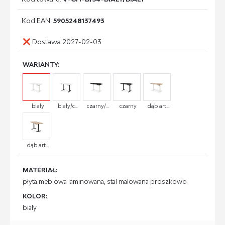
Kod EAN:
5905248137493
Dostawa 2027-02-03
WARIANTY:
biały
biały/c...
czarny/...
czarny
dąb art...
dąb art...
MATERIAŁ:
płyta meblowa laminowana, stal malowana proszkowo
KOLOR:
biały