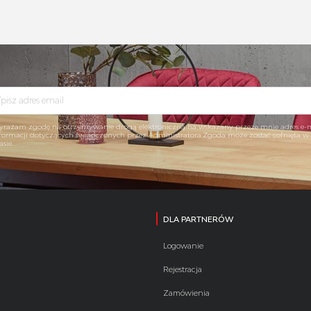
rażam zgodę na otrzymywanie drogą elektroniczną na wskazany przeze mnie adres e-
formacji dotyczących świadczonych przez Administratora.Zgoda może zostać cofnięta 
asie.
DLA PARTNERÓW
Logowanie
Rejestracja
Zamówienia