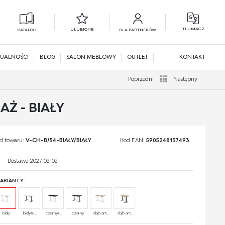
TŁUMACZ
ULUBIONE
KATALOG
DLA PARTNERÓW
L
N
UALNOŚCI
BLOG
SALON MEBLOWY
OUTLET
KONTAKT
Poprzedni
Następny
AŻ - BIAŁY
d towaru:
V-CH-B/54-BIAŁY/BIAŁY
Kod EAN:
5905248137493
Dostawa 2027-02-02
ARIANTY:
biały
biały/c...
czarny/...
czarny
dąb art...
dąb art...