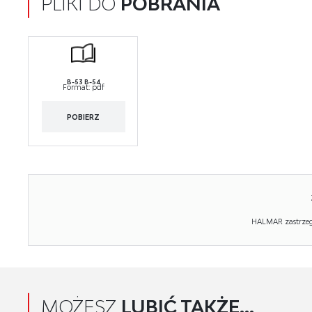
PLIKI DO
POBRANIA
B-53 B-54
Format:
pdf
POBIERZ
HALMAR zastrzega
MOŻESZ
LUBIĆ TAKŻE...