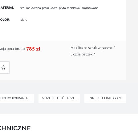
ATERIAŁ:
stal malowana proszkowo, płyta meblowa laminowana
OLOR:
biały
785 zł
Max liczba sztuk w paczce: 2
woja cena brutto:
Liczba paczek: 1
PLIKI DO POBRANIA
MOŻESZ LUBIĆ TAKŻE...
INNE Z TEJ KATEGORII
CHNICZNE