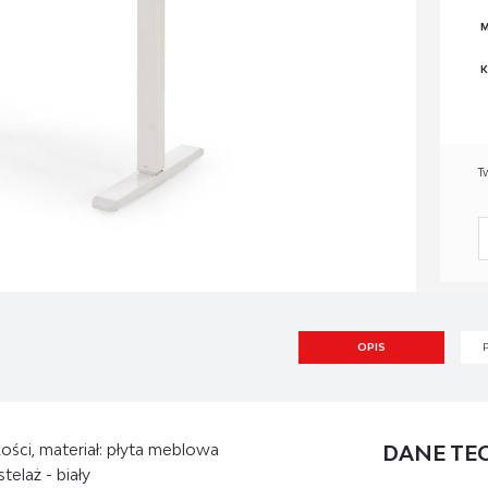
M
K
T
OPIS
ości, materiał: płyta meblowa
DANE TE
telaż - biały