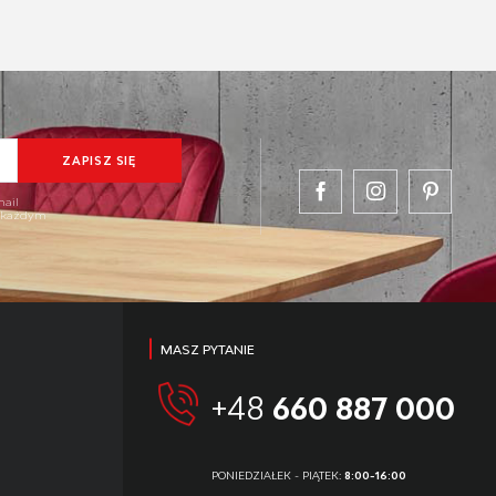
mail
w każdym
MASZ PYTANIE
+48
660 887 000
PONIEDZIAŁEK - PIĄTEK:
8:00-16:00