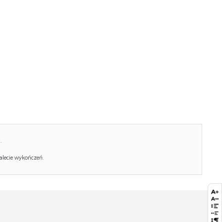
Ilość paczek:
1
Paczka 1:
132.00 x 64.00 x 4.00, 17.40 KG
Paczka 2:
95.00 x 58.00 x 11.00, 15.00 KG
.
alecie wykończeń.