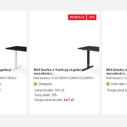
-15%
PROMOCJA
gulacji
B54 biurko z funkcją regulacji
B54 biurko z
wysokości...
wysokości...
ZARNY/BIAŁY
Kod towaru: V-CH-B/54-CZARNY/CZARNY
Kod towaru: V
y
Dostępny
Niski sta
ł
Cena brutto: 785 zł
Twoja cena b
Twój rabat: 15%
Twoja cena brutto:
667 zł