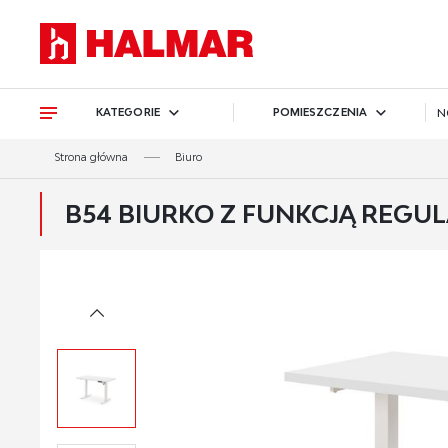
Przejdź do treści.
Przejdź do menu.
Przejdź do wyszukiwarki.
KATEGORIE
POMIESZCZENIA
N
Strona główna
Biuro
B54 BIURKO Z FUNKCJĄ REGULA