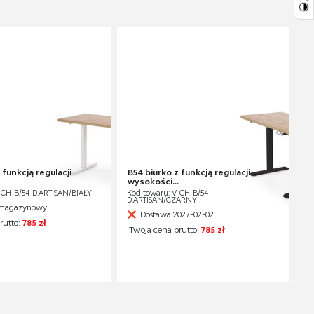
 funkcją regulacji
B54 biurko z funkcją regulacji
wysokości...
-CH-B/54-D.ARTISAN/BIAŁY
Kod towaru: V-CH-B/54-
D.ARTISAN/CZARNY
n magazynowy
Dostawa 2027-02-02
rutto:
785 zł
Twoja cena brutto:
785 zł