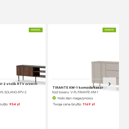
NOWOŚĆ
NOWOŚĆ
-2 stolik RTV orzech
TIRANTE KM-1 komoda kaszmir
-PL-SOLANO-RTV-2
Kod towaru: V-PL-TIRANTE-KM-1
Niski stan magazynowy
rutto:
954 zł
Twoja cena brutto:
1169 zł