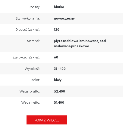
Rodzaj:
biurko
Styl wykonania:
nowoczesny
Długość (zakres):
120
Materiał:
płyta meblowa laminowana, stal
malowana proszkowo
Szerokość (Zakres):
60
Wysokość:
75 - 120
Kolor:
biały
Waga brutto:
32.400
Waga netto:
31.400
Objętość:
0.095
POKAŻ WIĘCEJ
Ilość w paczce:
2