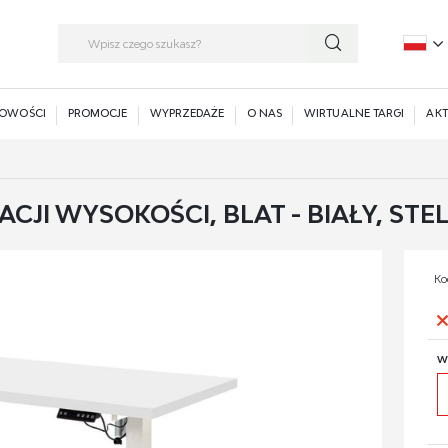
P
E
OWOŚCI
PROMOCJE
WYPRZEDAŻE
O NAS
WIRTUALNE TARGI
AKT
CJI WYSOKOŚCI, BLAT - BIAŁY, STEL
Ko
W