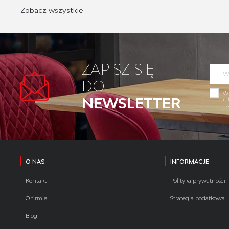
Zobacz wszystkie
ZAPISZ SIĘ
DO
Wy
NEWSLETTER
in
cz
O NAS
INFORMACJE
Kontakt
Polityka prywatności
O firmie
Strategia podatkowa
Blog