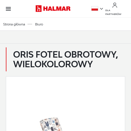
Przejdź do treści.
Przejdź do menu.
Przejdź do wyszukiwarki.
DLA
PARTNERÓW
PL
Strona główna
Biuro
EN
ORIS FOTEL OBROTOWY,
WIELOKOLOROWY