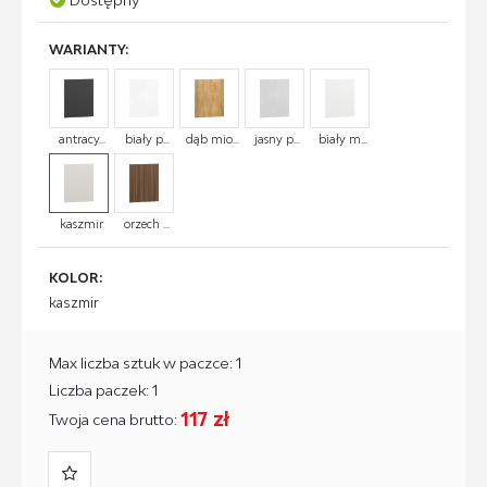
WARIANTY:
antracy...
biały p...
dąb mio...
jasny p...
biały m...
kaszmir
orzech ...
KOLOR:
kaszmir
Max liczba sztuk w paczce: 1
Liczba paczek: 1
117 zł
Twoja cena brutto: