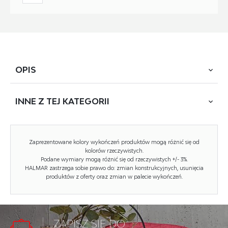
OPIS
INNE Z
TEJ KATEGORII
wymiary: 72/57.6 cm, materiał: MDF laminowany, kolor:
kaszmir
NOWOŚĆ
Zaprezentowane kolory wykończeń produktów mogą różnić się od
kolorów rzeczywistych.
Podane wymiary mogą różnić się od rzeczywistych +/- 3%.
Rodzaj:
front, akcesoria kuchenne,
HALMAR zastrzega sobie prawo do: zmian konstrukcyjnych, usunięcia
maskownica
produktów z oferty oraz zmian w palecie wykończeń.
Styl wykonania:
nowoczesny
Front kolor:
kaszmir
ZAPISZ SIĘ DO