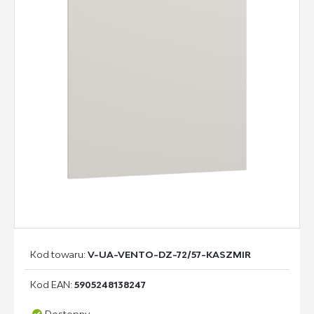
Kod towaru:
V-UA-VENTO-DZ-72/57-KASZMIR
Kod EAN:
5905248138247
Dostępny