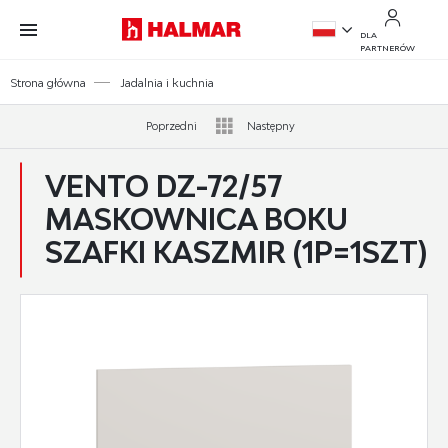
Przejdź do treści.
Przejdź do menu.
Przejdź do wyszukiwarki.
DLA
PARTNERÓW
PL
Strona główna
Jadalnia i kuchnia
EN
Poprzedni
Następny
VENTO DZ-72/57
MASKOWNICA BOKU
SZAFKI KASZMIR (1P=1SZT)