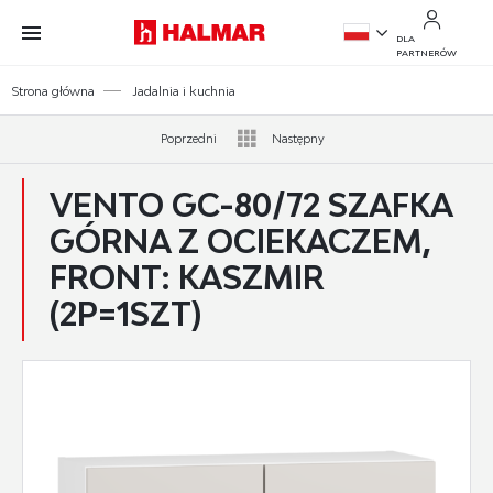
Przejdź do treści.
Przejdź do menu.
Przejdź do wyszukiwarki.
DLA
PARTNERÓW
PL
Strona główna
Jadalnia i kuchnia
EN
Poprzedni
Następny
VENTO GC-80/72 SZAFKA
GÓRNA Z OCIEKACZEM,
FRONT: KASZMIR
(2P=1SZT)