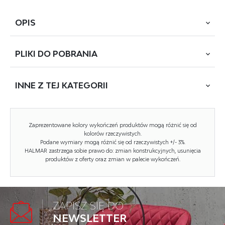
OPIS
PLIKI DO
POBRANIA
wymiary: 80/72/30 cm, materiał: płyta meblowa
laminowana / MDF wysoki połysk, kolor: biały/kaszmir
INNE Z
TEJ KATEGORII
POBIERZ
VENTO GC-80-72
Rodzaj:
szafka górna
NOWOŚĆ
Zaprezentowane kolory wykończeń produktów mogą różnić się od
kolorów rzeczywistych.
Styl wykonania:
nowoczesny
Podane wymiary mogą różnić się od rzeczywistych +/- 3%.
HALMAR zastrzega sobie prawo do: zmian konstrukcyjnych, usunięcia
Korpus kolor:
biały
produktów z oferty oraz zmian w palecie wykończeń.
Front kolor:
kaszmir
Szerokość (Zakres):
80
ZAPISZ SIĘ DO
Wysokość:
72
NEWSLETTER