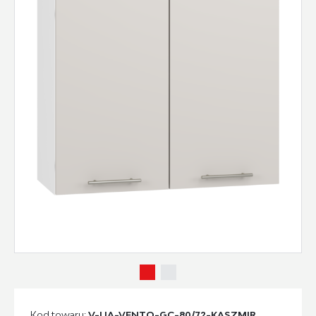
Kod towaru:
V-UA-VENTO-GC-80/72-KASZMIR