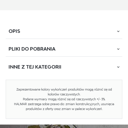
OPIS
PLIKI DO
POBRANIA
wymiary: 60/58/30 cm, materiał: płyta meblowa
laminowana, kolor: kaszmir
INNE Z
TEJ KATEGORII
POBIERZ
VENTO GOO
Rodzaj:
szafka górna
NOWOŚĆ
Zaprezentowane kolory wykończeń produktów mogą różnić się od
kolorów rzeczywistych.
Styl wykonania:
nowoczesny
Podane wymiary mogą różnić się od rzeczywistych +/- 3%.
HALMAR zastrzega sobie prawo do: zmian konstrukcyjnych, usunięcia
Korpus kolor:
biały
produktów z oferty oraz zmian w palecie wykończeń.
Front kolor:
kaszmir
Szerokość (Zakres):
60