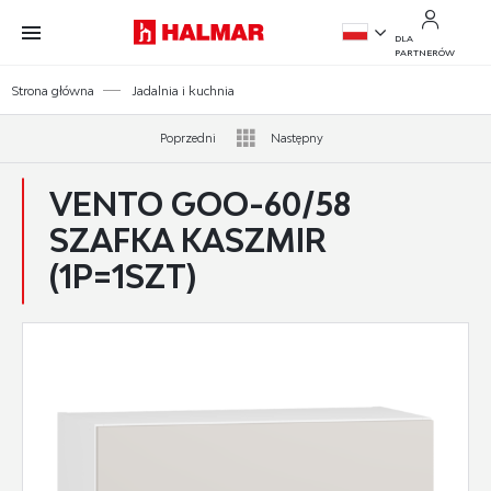
Przejdź do treści.
Przejdź do menu.
Przejdź do wyszukiwarki.
DLA
PARTNERÓW
PL
Strona główna
Jadalnia i kuchnia
EN
Poprzedni
Następny
VENTO GOO-60/58
SZAFKA KASZMIR
(1P=1SZT)