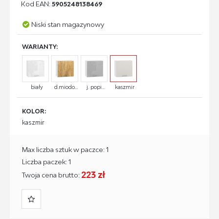
Kod EAN:
5905248138469
Niski stan magazynowy
WARIANTY:
biały
d.miodo...
j. popi...
kaszmir
KOLOR:
kaszmir
Max liczba sztuk w paczce: 1
Liczba paczek: 1
223 zł
Twoja cena brutto: