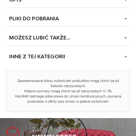
PLIKI DO
POBRANIA
wymiary: 120/39/60 cm, materiał: płyta meblowa
laminowana / stal malowana proszkowo, kolor:
wielobarwny
MOŻESZ
LUBIĆ TAKŻE...
POBIERZ
MEZO-RTV1 (005)
INNE Z
TEJ KATEGORII
WYCOFANY
Rodzaj:
szafka RTV
Styl wykonania:
loft, skandynawski, boho
NOWOŚĆ
Zaprezentowane kolory wykończeń produktów mogą różnić się od
Materiał:
płyta meblowa laminowana, stal
kolorów rzeczywistych.
malowana proszkowo
Podane wymiary mogą różnić się od rzeczywistych +/- 3%.
HALMAR zastrzega sobie prawo do: zmian konstrukcyjnych, usunięcia
produktów z oferty oraz zmian w palecie wykończeń.
Szerokość (Zakres):
120
Nazwa kolekcji:
Mezo
Wysokość:
60
ZAPISZ SIĘ DO
MEZO LAW1 ława wielobarwny (1p=1szt)
Głębokość:
39