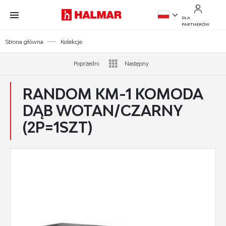
Przejdź do treści.
Przejdź do menu.
Przejdź do wyszukiwarki.
DLA
PARTNERÓW
PL
Strona główna
Kolekcje
EN
Poprzedni
Następny
RANDOM KM-1 KOMODA
DĄB WOTAN/CZARNY
(2P=1SZT)