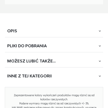
OPIS
PLIKI DO
POBRANIA
wymiary: 60/56/76/44 cm, materiał: polipropylen, kolor:
musztardowy
MOŻESZ
LUBIĆ TAKŻE...
POBIERZ
K-491 (1800)
INNE Z
TEJ KATEGORII
Rodzaj:
krzesło
Styl wykonania:
nowoczesny, skandynawski
NOWOŚĆ
Tapicerka kolor:
brak tapicerki
Zaprezentowane kolory wykończeń produktów mogą różnić się od
kolorów rzeczywistych.
Stelaż krzesła (rodzaj):
nogi proste (profil okrągły)
Podane wymiary mogą różnić się od rzeczywistych +/- 3%.
HALMAR zastrzega sobie prawo do: zmian konstrukcyjnych, usunięcia