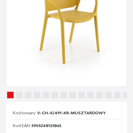
Kod towaru:
V-CH-K/491-KR-MUSZTARDOWY
Kod EAN:
5905248125865