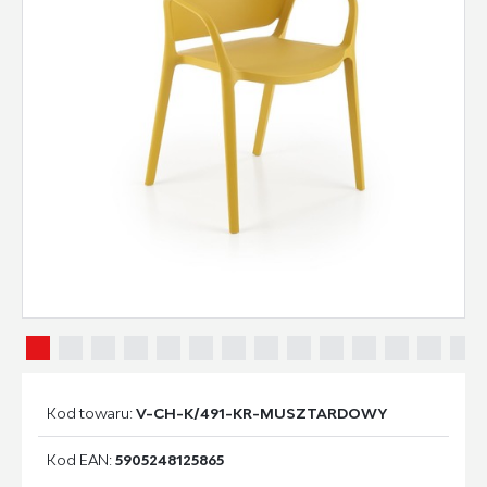
Kod towaru:
V-CH-K/491-KR-MUSZTARDOWY
Kod EAN:
5905248125865