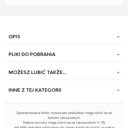
OPIS
PLIKI DO
POBRANIA
wymiary: 60/56/76/44 cm, materiał: polipropylen, kolor:
musztardowy
MOŻESZ
LUBIĆ TAKŻE...
POBIERZ
K-491 (1800)
INNE Z
TEJ KATEGORII
Rodzaj:
krzesło
Styl wykonania:
nowoczesny, skandynawski
NOWOŚĆ
Tapicerka kolor:
brak tapicerki
Zaprezentowane kolory wykończeń produktów mogą różnić się od
kolorów rzeczywistych.
Stelaż krzesła (rodzaj):
nogi proste (profil okrągły)
Podane wymiary mogą różnić się od rzeczywistych +/- 3%.
HALMAR zastrzega sobie prawo do: zmian konstrukcyjnych, usunięcia