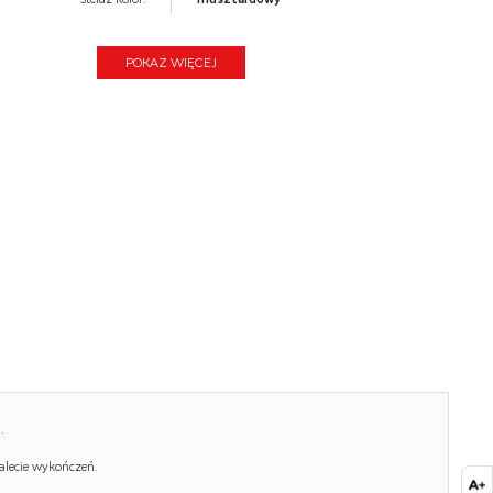
Materiał siedzisko/oparcie:
polipropylen
POKAŻ WIĘCEJ
Wysokość:
76
Wysokość siedziska:
44
Głębokość:
56
Kolor:
musztardowy
Waga brutto:
5.500
Waga netto:
5.400
Objętość:
0.097
Jednostka miary:
szt.
Ilość w paczce:
1
.
Ilość paczek:
4
alecie wykończeń.