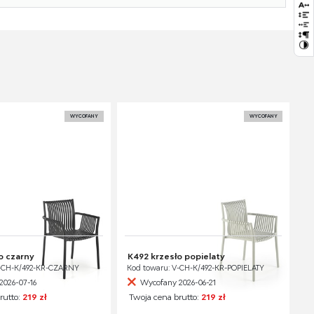
Paczka 1:
89.00 x 73.00 x 62.00, 22.00 KG
WYCOFANY
WYCOFANY
o czarny
K492 krzesło popielaty
V-CH-K/492-KR-CZARNY
Kod towaru: V-CH-K/492-KR-POPIELATY
2026-07-16
Wycofany 2026-06-21
rutto:
219 zł
Twoja cena brutto:
219 zł