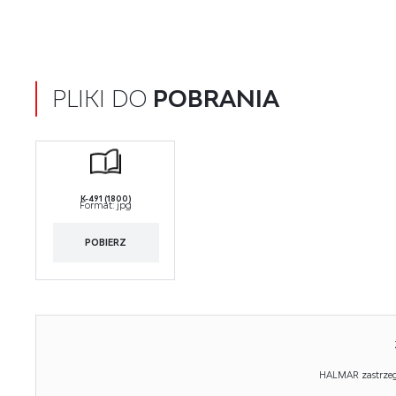
PLIKI DO
POBRANIA
K-491 (1800)
Format:
jpg
POBIERZ
HALMAR zastrzega