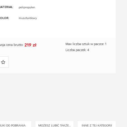
ATERIAŁ:
polipropylen
OLOR:
musztardowy
219 zł
Max liczba sztuk w paczce: 1
woja cena brutto:
Liczba paczek: 4
PLIKI DO POBRANIA
MOŻESZ LUBIĆ TAKŻE...
INNE Z TEJ KATEGORII