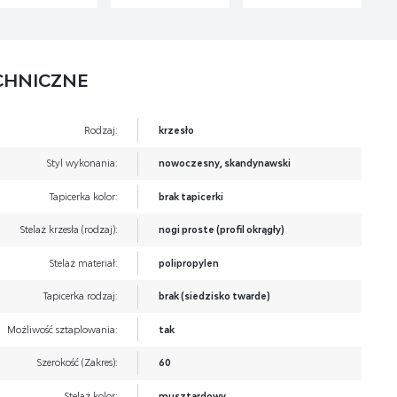
CHNICZNE
Rodzaj:
krzesło
Styl wykonania:
nowoczesny, skandynawski
Tapicerka kolor:
brak tapicerki
Stelaż krzesła (rodzaj):
nogi proste (profil okrągły)
Stelaż materiał:
polipropylen
Tapicerka rodzaj:
brak (siedzisko twarde)
Możliwość sztaplowania:
tak
Szerokość (Zakres):
60
Stelaż kolor:
musztardowy