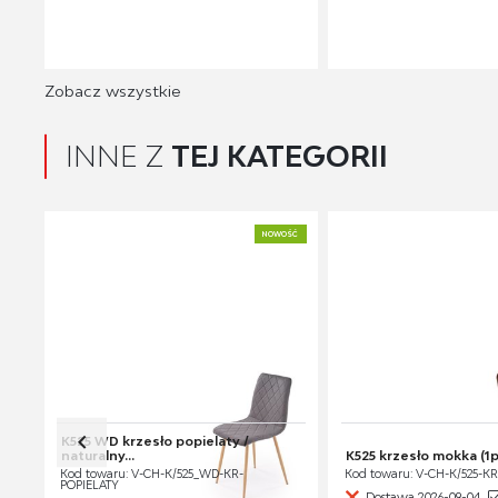
Zobacz wszystkie
INNE Z
TEJ KATEGORII
NOWOŚĆ
K525 WD krzesło popielaty /
naturalny...
K525 krzesło mokka (1
Kod towaru: V-CH-K/525_WD-KR-
Kod towaru: V-CH-K/525-
POPIELATY
Dostawa 2026-09-04