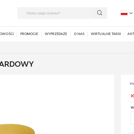
P
E
OWOŚCI
PROMOCJE
WYPRZEDAŻE
O NAS
WIRTUALNE TARGI
AKT
ZTARDOWY
Ko
W