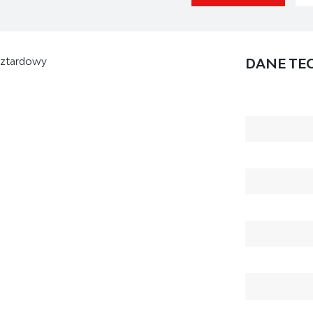
usztardowy
DANE TE