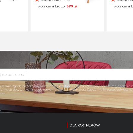
ł
Twoja cena brutto:
599 zł
Twoja cena b
rażam zgodę na otrzymywanie drogą elektroniczną na wskazany przeze mnie adres e-
formacji dotyczących świadczonych przez Administratora.Zgoda może zostać cofnięta 
asie.
DLA PARTNERÓW