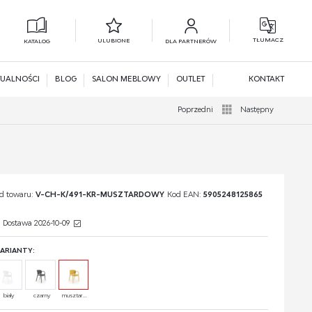
TŁUMACZ
ULUBIONE
KATALOG
DLA PARTNERÓW
L
N
UALNOŚCI
BLOG
SALON MEBLOWY
OUTLET
KONTAKT
Poprzedni
Następny
d towaru:
V-CH-K/491-KR-MUSZTARDOWY
Kod EAN:
5905248125865
Dostawa 2026-10-09
ARIANTY:
biały
czarny
musztar...