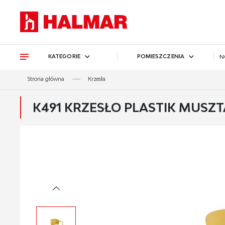
Przejdź do treści.
Przejdź do menu.
Przejdź do wyszukiwarki.
KATEGORIE
POMIESZCZENIA
N
Strona główna
Krzesła
K491 KRZESŁO PLASTIK MUS