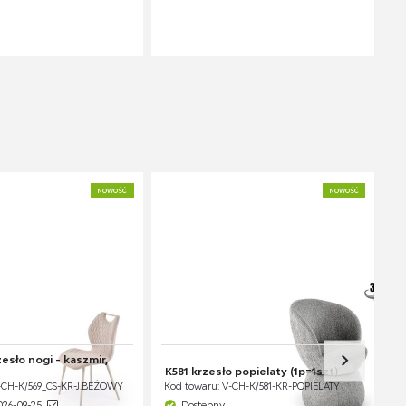
NOWOŚĆ
NOWOŚĆ
esło nogi - kaszmir,
K581 krzesło popielaty (1p=1szt)
-CH-K/569_CS-KR-J.BEŻOWY
Kod towaru: V-CH-K/581-KR-POPIELATY
026-09-25
Dostępny