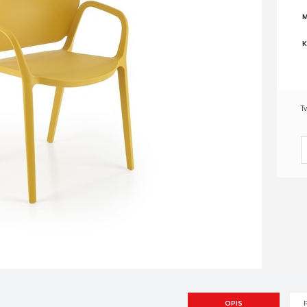
M
K
T
OPIS