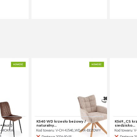
NOWOŚĆ
NOWOŚĆ
K540 WD krzesło beżowy /
K569_CS krz
p=4szt)
naturalny...
siedzisko...
KR-MOKKA
Kod towaru: V-CH-K/540_WD-KR-BEŻOWY
Kod towaru: V
Dostawa 2026-10-15
Dostawa 2