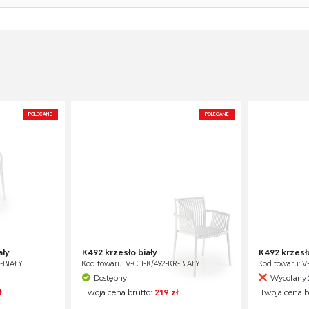
POLECANE
POLECANE
ały
K492 krzesło biały
K492 krzesł
R-BIAŁY
Kod towaru: V-CH-K/492-KR-BIAŁY
Kod towaru: 
Dostępny
Wycofany 
ł
Twoja cena brutto:
219 zł
Twoja cena b