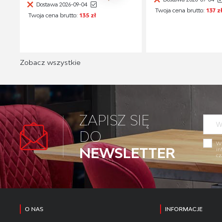
Dostawa 2026-09-04
Twoja cena brutto:
137 z
Twoja cena brutto:
135 zł
Zobacz wszystkie
ZAPISZ SIĘ
DO
Wy
NEWSLETTER
in
cz
O NAS
INFORMACJE