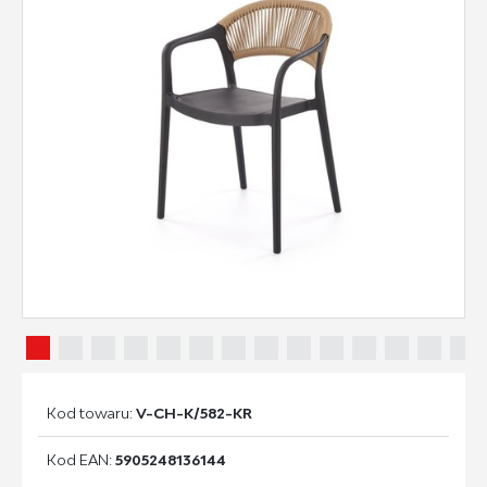
Kod towaru:
V-CH-K/582-KR
Kod EAN:
5905248136144