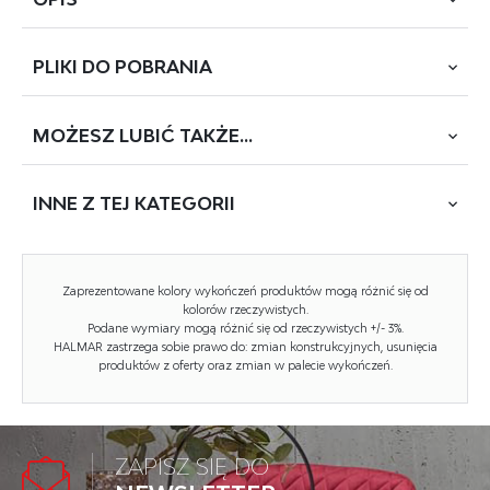
PLIKI DO
POBRANIA
wymiary: 56/55/78/46 cm, materiał: polipropylen / sznurek,
kolor: czarny - naturalny
MOŻESZ
LUBIĆ TAKŻE...
POBIERZ
K-582
INNE Z
TEJ KATEGORII
Rodzaj:
krzesło, krzesło z tworzywa
Styl wykonania:
boho
NOWOŚĆ
Wielkość stołu:
1-osobowy
Zaprezentowane kolory wykończeń produktów mogą różnić się od
kolorów rzeczywistych.
Stelaż krzesła (rodzaj):
nogi proste (profil okrągły)
Podane wymiary mogą różnić się od rzeczywistych +/- 3%.
HALMAR zastrzega sobie prawo do: zmian konstrukcyjnych, usunięcia
Stelaż materiał:
polipropylen
produktów z oferty oraz zmian w palecie wykończeń.
Tapicerka rodzaj:
brak (siedzisko twarde)
Możliwość sztaplowania:
tak
ZAPISZ SIĘ DO
K530 krzesło czarny / naturalny
Szerokość (Zakres):
56