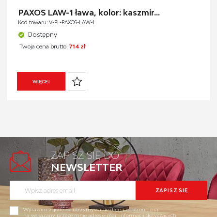
BIURKA I KONSOLKI
FUNKCJE
PAXOS LAW-1 ława, kolor: kaszmir...
FOTELE OBROTOWE
Kod towaru: V-PL-PAXOS-LAW-1
KRZESŁA
BLAT KOLOR
Dostępny
MEBLE ŁAZIENKOWE
Twoja cena brutto:
714 zł
PRZEDPOKOJE
DOSTĘPNOŚĆ
LUSTRA
CENA
WIĘCEJ
ZAPISZ SIĘ DO
NEWSLETTER
Wyrażam zgodę na otrzymywanie drogą elektroniczną
na wskazany przeze mnie adres e-mail informacji dotyczących