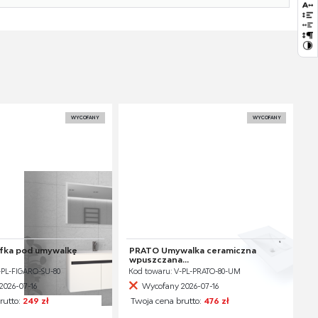
WYCOFANY
WYCOFANY
fka pod umywalkę
PRATO Umywalka ceramiczna
wpuszczana...
-PL-FIGARO-SU-80
Kod towaru: V-PL-PRATO-80-UM
2026-07-16
Wycofany 2026-07-16
rutto:
249 zł
Twoja cena brutto:
476 zł