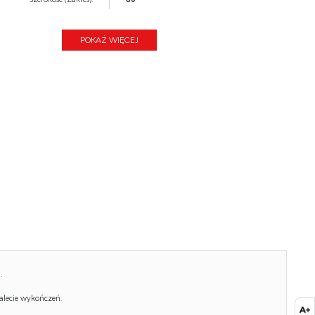
Nazwa kolekcji:
Figaro
POKAŻ WIĘCEJ
Wysokość:
60
Głębokość:
2
Kolor:
biały
Waga brutto:
10.000
Waga netto:
9.500
Objętość:
0.024
Ilość w paczce:
1
Ilość paczek:
1
Paczka 1:
92.00 x 65.00 x 4.00, 10.00 KG
.
alecie wykończeń.