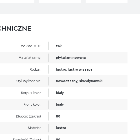
CHNICZNE
Podkład MDF:
tak
Materiał ramy:
płyta laminowana
Rodzaj:
lustro, lustro wiszące
Styl wykonania:
nowoczesny, skandynawski
Korpus kolor:
biały
Front kolor:
biały
Długość (zakres):
80
Materiał:
lustro
Szerokość (Zakres):
80