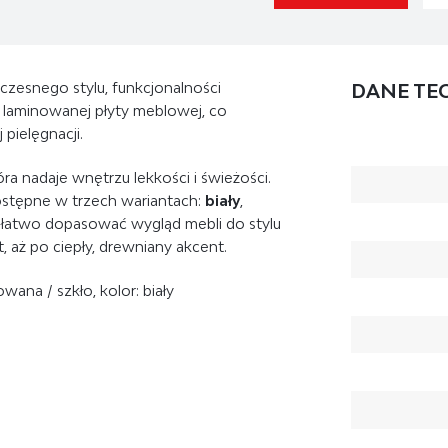
zesnego stylu, funkcjonalności
DANE TE
j, laminowanej płyty meblowej, co
pielęgnacji.
tóra nadaje wnętrzu lekkości i świeżości.
ostępne w trzech wariantach:
biały
,
 łatwo dopasować wygląd mebli do stylu
t, aż po ciepły, drewniany akcent.
wana / szkło, kolor: biały