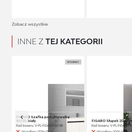
Zobacz wszystkie
INNE Z
TEJ KATEGORII
WYCOFANY
FIGARO Szafka pod umywalkę
80/2D biały
FIGARO Słupek 2D biał
Kod towaru: V-PL-FIGARO-SU-80
Kod towaru: V-PL-FIGARO-S
Wycofany 2026-07-16
Wycofany 2026-07-16