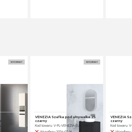
WYCOFANY
WYCOFANY
VENEZIA Szafka pod umywalke 2S
VENEZIA Sza
y
czarny
czarny
L
Kod towaru: V-PL-VENEZIA-SU-CZARNY
Kod towaru: 
Wycofany 2026-07-16
Wycofany 