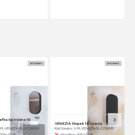
WYCOFANY
WYCOFANY
fka lustrzana 1D
VENEZIA Słupek 1D czarny
V-PL-VENEZIA-SLU-CZARNY
Kod towaru: V-PL-VENEZIA-SL-CZARNY
2026-07-16
Wycofany 2026-07-16