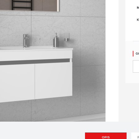
M
K
G
OPIS