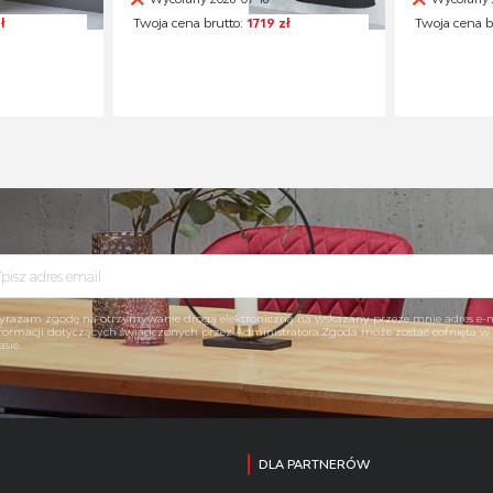
ł
Twoja cena brutto:
1719 zł
Twoja cena b
rażam zgodę na otrzymywanie drogą elektroniczną na wskazany przeze mnie adres e-
formacji dotyczących świadczonych przez Administratora.Zgoda może zostać cofnięta 
asie.
DLA PARTNERÓW