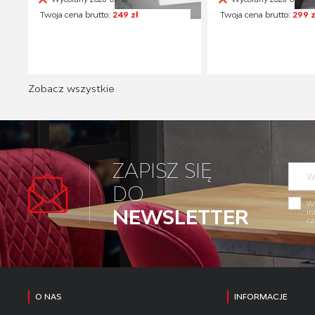
Twoja cena brutto:
249 zł
Twoja cena brutto:
299 z
Zobacz wszystkie
ZAPISZ SIĘ
DO
Wy
NEWSLETTER
in
cz
O NAS
INFORMACJE