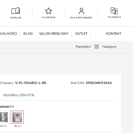
TŁUMACZ
ULUBIONE
KATALOG
DLA PARTNERÓW
L
N
UALNOŚCI
BLOG
SALON MEBLOWY
OUTLET
KONTAKT
Poprzedni
Następny
d towaru:
V-PL-FIGARO-L-80
Kod EAN:
5905248133426
Wycofany 2026-07-16
ARIANTY:
60 cm
80 cm