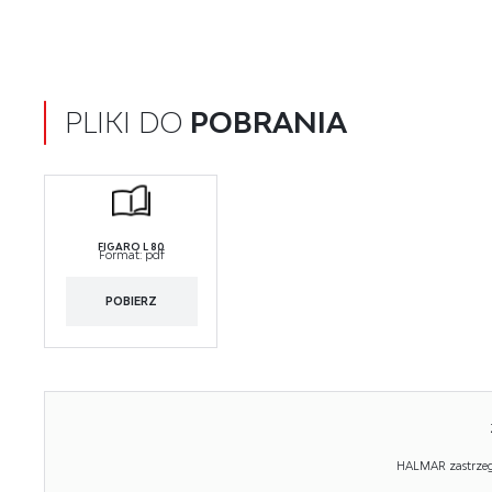
PLIKI DO
POBRANIA
FIGARO L 80
Format:
pdf
POBIERZ
HALMAR zastrzega