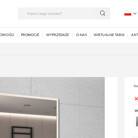
P
E
OWOŚCI
PROMOCJE
WYPRZEDAŻE
O NAS
WIRTUALNE TARGI
AKT
Ko
W