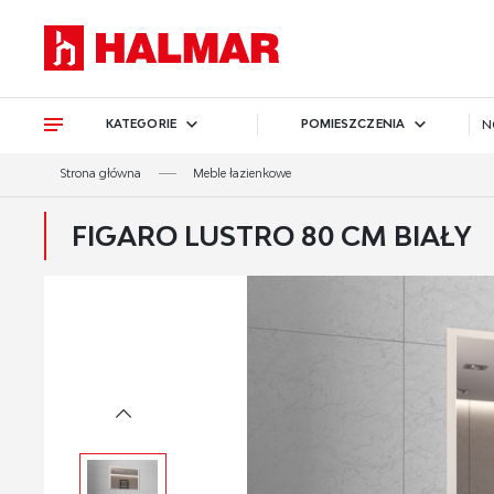
Przejdź do treści.
Przejdź do menu.
Przejdź do wyszukiwarki.
KATEGORIE
POMIESZCZENIA
N
Strona główna
Meble łazienkowe
FIGARO LUSTRO 80 CM BIAŁY