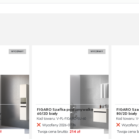
WYCOFANY
WYCOFANY
FIGARO Szafka pod umywalkę
FIGARO Sza
y
60/2D biały
80/2D biały
L
Kod towaru: V-PL-FIGARO-SU-60
Kod towaru: V
Wycofany 2026-07-16
Wycofany 
ł
Twoja cena brutto:
214 zł
Twoja cena b