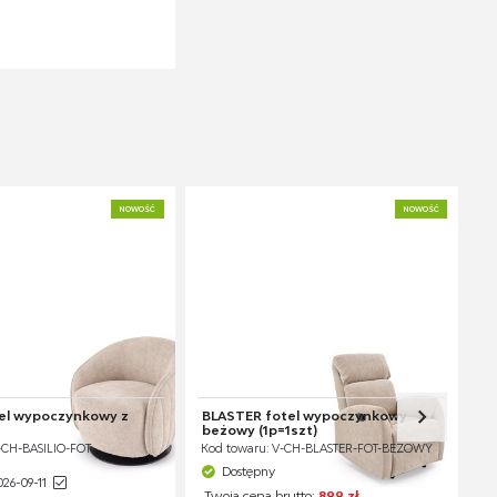
NOWOŚĆ
NOWOŚĆ
tel wypoczynkowy z
BLASTER fotel wypoczynkowy
beżowy (1p=1szt)
-CH-BASILIO-FOT-
Kod towaru: V-CH-BLASTER-FOT-BEŻOWY
Dostępny
26-09-11
Twoja cena brutto:
899 zł