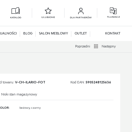
TŁUMACZ
ULUBIONE
KATALOG
DLA PARTNERÓW
L
N
UALNOŚCI
BLOG
SALON MEBLOWY
OUTLET
KONTAKT
Poprzedni
Następny
d towaru:
V-CH-ILARIO-FOT
Kod EAN:
5905248125636
Niski stan magazynowy
OLOR:
beżowy, czarny