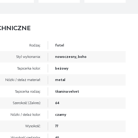
CHNICZNE
Rodzaj:
fotel
Styl wykonania:
nowoczesny, boho
Tapicerka kolor:
beżowy
Nóżki / stelaż materiał:
metal
Tapicerka rodzaj:
tkanina velvet
Szerokość (Zakres):
64
Nóżki / stelaż kolor:
czarny
Wysokość:
77
Wysokość siedziska:
40