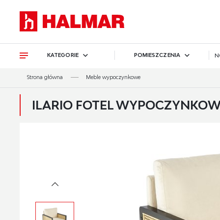
Przejdź do treści.
Przejdź do menu.
Przejdź do wyszukiwarki.
KATEGORIE
POMIESZCZENIA
N
Strona główna
Meble wypoczynkowe
ILARIO FOTEL WYPOCZYNKOW