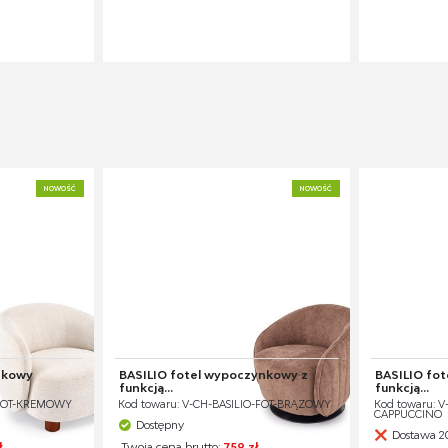
NOWOŚĆ
NOWOŚĆ
nkowy
BASILIO fotel wypoczynkowy z
BASILIO fo
funkcją...
funkcją...
-FOT-KREMOWY
Kod towaru: V-CH-BASILIO-FOT-BRĄZOWY
Kod towaru: V
CAPPUCCINO
Dostępny
Dostawa 20
ł
Twoja cena brutto:
759 zł