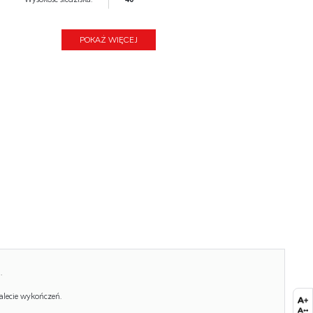
Głębokość:
74
POKAŻ WIĘCEJ
Kolor:
czarny, beżowy
Waga brutto:
18.200
Waga netto:
17.700
Objętość:
0.207
Jednostka miary:
szt.
Ilość w paczce:
1
Ilość paczek:
1
Paczka 1:
75.00 x 66.00 x 42.00, 18.20 KG
.
alecie wykończeń.