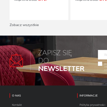
Zobacz wszystkie
ZAPISZ SIĘ
DO
Wy
NEWSLETTER
in
cz
O NAS
INFORMACJE
Kontakt
Polityka prywatności