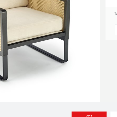
T
OPIS