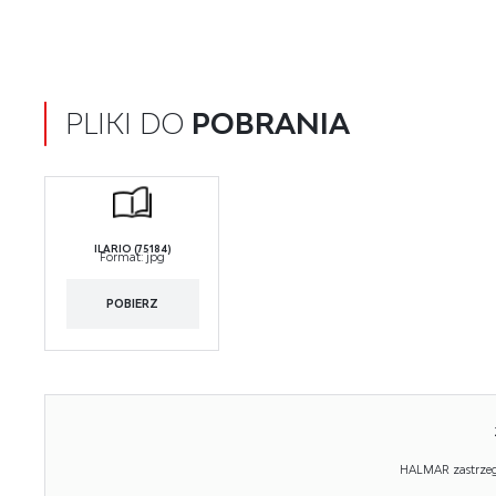
PLIKI DO
POBRANIA
ILARIO (75184)
Format:
jpg
POBIERZ
HALMAR zastrzega