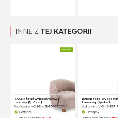
INNE Z
TEJ KATEGORII
NOWOŚĆ
BAKER fotel wypoczynkowy
BAKER fotel wypoczy
beżowy (1p=1szt)
kremowy (1p=1szt)
Kod towaru: V-CH-BAKER-FOT-BEŻOWY
Kod towaru: V-CH-BAKER
Dostępny
Dostępny
Twoja cena brutto:
879 zł
Twoja cena brutto:
879 z