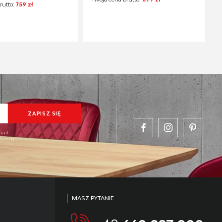
rutto:
759 zł
mail
w każdym
MASZ PYTANIE