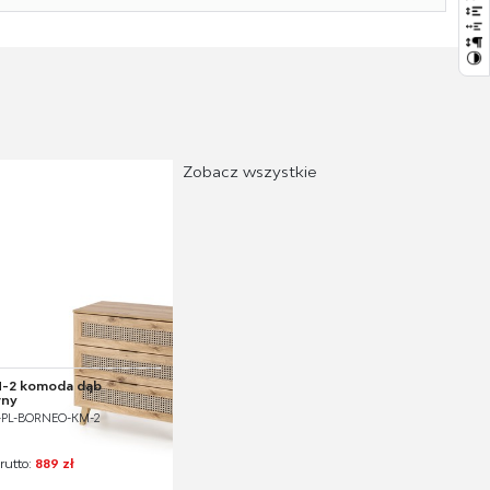
Zobacz wszystkie
-2 komoda dąb
rny
V-PL-BORNEO-KM-2
rutto:
889 zł