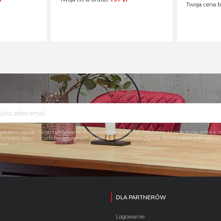
Twoja cena b
rażam zgodę na otrzymywanie drogą elektroniczną na wskazany przeze mnie adres e-
formacji dotyczących świadczonych przez Administratora.Zgoda może zostać cofnięta 
asie.
DLA PARTNERÓW
Logowanie