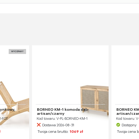
WYCOFANY
zynkowy,
BORNEO KM-1 komoda dąb
BORNEO KM
artisan/czarny
artisan/cza
2-FOT
Kod towaru: V-PL-BORNEO-KM-1
Kod towaru: 
Dostawa 2026-08-31
Dostępny
ł
Twoja cena brutto:
1069 zł
Twoja cena b