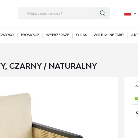
P
E
OWOŚCI
PROMOCJE
WYPRZEDAŻE
O NAS
WIRTUALNE TARGI
AKT
Y, CZARNY / NATURALNY
Ko
K