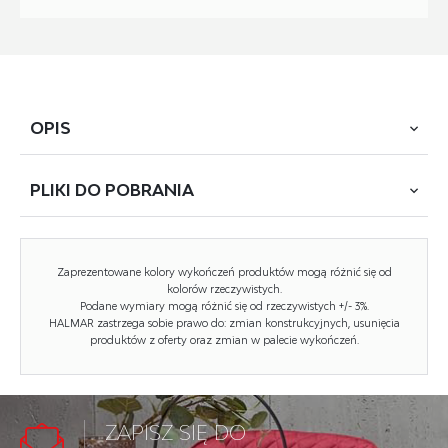
OPIS
PLIKI DO
POBRANIA
wymiary: 42/42/100/47 cm, materiał: stal chromowana /
eco skóra, kolor: czarny
POBIERZ
K-209 (TC-1293)
Zaprezentowane kolory wykończeń produktów mogą różnić się od
kolorów rzeczywistych.
Podane wymiary mogą różnić się od rzeczywistych +/- 3%.
Rodzaj:
krzesło, krzesło metalowe
HALMAR zastrzega sobie prawo do: zmian konstrukcyjnych, usunięcia
produktów z oferty oraz zmian w palecie wykończeń.
Styl wykonania:
nowoczesny
Tapicerka kolor:
czarny
Stelaż krzesła (rodzaj):
nogi proste (profil okrągły)
ZAPISZ SIĘ DO