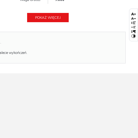
Waga netto:
8.500
POKAŻ WIĘCEJ
Objętość:
0.051
Ilość w paczce:
1
.
Ilość paczek:
1
alecie wykończeń.
Paczka 1:
51.00 x 48.00 x 21.00, 9.00 KG