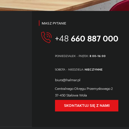
MASZ PYTANIE
+48
660 887 000
PONIEDZIAŁEK - PIĄTEK:
8:00-16:00
SOBOTA - NIEDZIELA:
NIECZYNNE
biuro@halmar.pl
Centralnego Okręgu Przemysłowego 2
37-450 Stalowa Wola
SKONTAKTUJ SIĘ Z NAMI