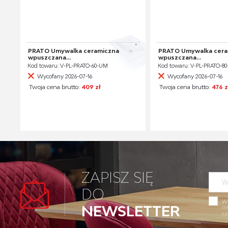
PRATO Umywalka ceramiczna
PRATO Umywalka cera
wpuszczana...
wpuszczana...
Kod towaru: V-PL-PRATO-60-UM
Kod towaru: V-PL-PRATO-8
Wycofany 2026-07-16
Wycofany 2026-07-16
Twoja cena brutto:
409 zł
Twoja cena brutto:
476 z
ZAPISZ SIĘ
DO
Wy
NEWSLETTER
in
cz