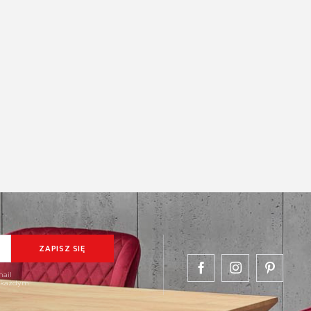
mail
w każdym