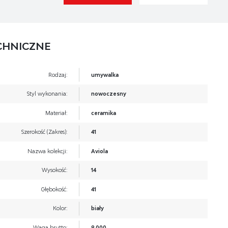
CHNICZNE
Rodzaj:
umywalka
Styl wykonania:
nowoczesny
Materiał:
ceramika
Szerokość (Zakres):
41
Nazwa kolekcji:
Aviola
Wysokość:
14
Głębokość:
41
Kolor:
biały
Waga brutto:
9.000