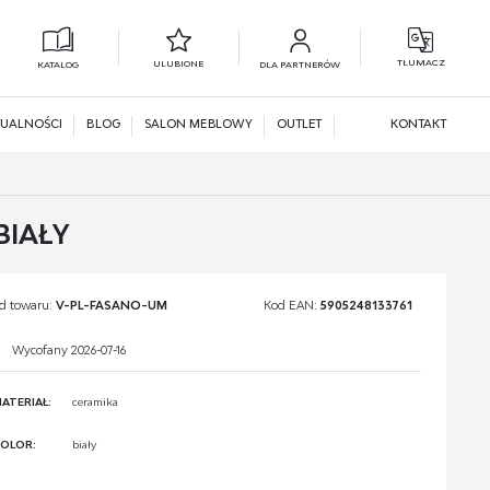
TŁUMACZ
ULUBIONE
KATALOG
DLA PARTNERÓW
L
N
UALNOŚCI
BLOG
SALON MEBLOWY
OUTLET
KONTAKT
IAŁY
d towaru:
V-PL-FASANO-UM
Kod EAN:
5905248133761
Wycofany 2026-07-16
ATERIAŁ:
ceramika
OLOR:
biały