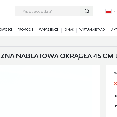
P
E
OWOŚCI
PROMOCJE
WYPRZEDAŻE
O NAS
WIRTUALNE TARGI
AKT
ZNA NABLATOWA OKRĄGŁA 45 CM B
Ko
M
K