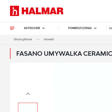
Przejdź do treści.
Przejdź do menu.
Przejdź do wyszukiwarki.
KATEGORIE
POMIESZCZENIA
N
Strona główna
Nowości
FASANO UMYWALKA CERAMIC