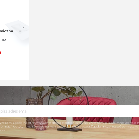
miczna
0-UM
ł
rażam zgodę na otrzymywanie drogą elektroniczną na wskazany przeze mnie adres e-
formacji dotyczących świadczonych przez Administratora.Zgoda może zostać cofnięta 
asie.