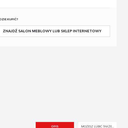
DZIE KUPIĆ?
ZNAJDŹ SALON MEBLOWY LUB SKLEP INTERNETOWY
OPIS
MOŻESZ LUBIĆ TAKŻE...