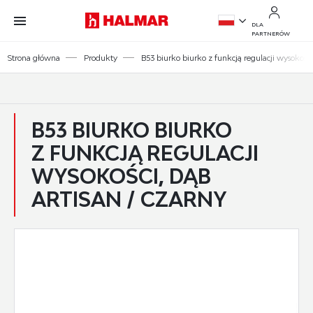
Przejdź do treści.
Przejdź do menu.
Przejdź do wyszukiwarki.
DLA
PARTNERÓW
PL
Strona główna
Produkty
B53 biurko biurko z funkcją regulacji wysokości,
EN
B53 BIURKO BIURKO
Z FUNKCJĄ REGULACJI
WYSOKOŚCI, DĄB
ARTISAN / CZARNY