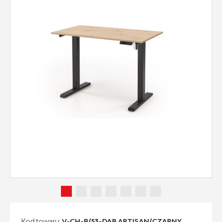
Kod towaru:
V-CH-B/53-DĄB ARTISAN/CZARNY