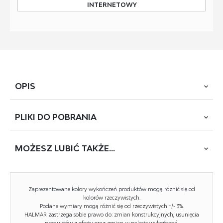
INTERNETOWY
OPIS
PLIKI DO
POBRANIA
wymiory: 105/56/73-118 cm; biurko z funkcją regulacji
wysokości, materiał: płyta meblowa okleinowana -
melamina / stal malowana proszkowo, kolory: dąb artisan -
MOŻESZ
LUBIĆ TAKŻE...
POBIERZ
B-53 B-54
czarny
Zaprezentowane kolory wykończeń produktów mogą różnić się od
kolorów rzeczywistych.
Rodzaj:
biurko
Podane wymiary mogą różnić się od rzeczywistych +/- 3%.
HALMAR zastrzega sobie prawo do: zmian konstrukcyjnych, usunięcia
Styl wykonania:
nowoczesny, loft