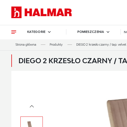
Przejdź do treści.
Przejdź do menu.
Przejdź do wyszukiwarki.
KATEGORIE
POMIESZCZENIA
N
Strona główna
Produkty
DIEGO 2 krzesło czarny / tap. velve
DIEGO 2 KRZESŁO CZARNY / TA