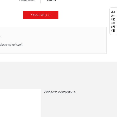
Wysokość:
99
POKAŻ WIĘCEJ
Wysokość siedziska:
47
Głębokość:
59
.
Kolor:
czarny, beżowy
alecie wykończeń.
Waga brutto:
6.000
Waga netto:
5.800
Objętość:
0.175
Jednostka miary:
szt.
Ilość w paczce:
1
Zobacz wszystkie
Ilość paczek:
2
Paczka 1:
103.00 x 72.00 x 47.00, 12.00 KG