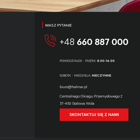
MASZ PYTANIE
+48
660 887 000
PONIEDZIAŁEK - PIĄTEK:
8:00-16:00
SOBOTA - NIEDZIELA:
NIECZYNNE
biuro@halmar.pl
Centralnego Okręgu Przemysłowego 2
37-450 Stalowa Wola
SKONTAKTUJ SIĘ Z NAMI