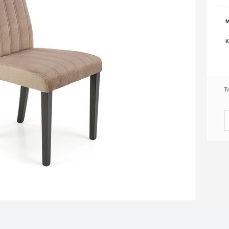
M
K
T