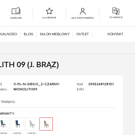
TŁUMACZ
ULUBIONE
KATALOG
DLA PARTNERÓW
L
N
UALNOŚCI
BLOG
SALON MEBLOWY
OUTLET
KONTAKT
TH 09 (J. BRĄZ)
d
V-PL-N-DIEGO_2-CZARNY-
Kod
5905248128101
waru:
MONOLITH09
EAN:
Dostępny
ARIANTY:
zarny/...
czarny/...
czarny/...