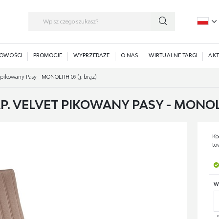
P
E
OWOŚCI
PROMOCJE
WYPRZEDAŻE
O NAS
WIRTUALNE TARGI
AKT
t pikowany Pasy - MONOLITH 09 (j. brąz)
P. VELVET PIKOWANY PASY - MONOLI
Ko
to
W
c