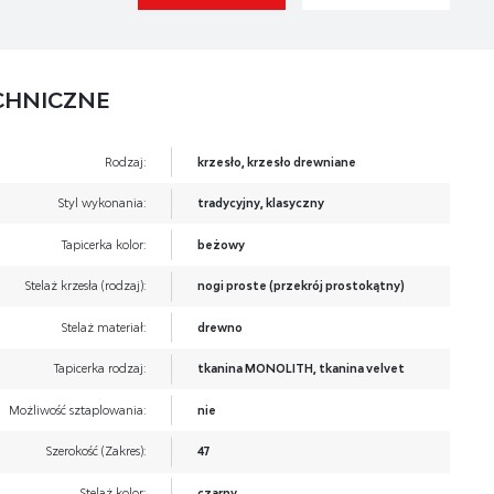
CHNICZNE
Rodzaj:
krzesło, krzesło drewniane
Styl wykonania:
tradycyjny, klasyczny
Tapicerka kolor:
beżowy
Stelaż krzesła (rodzaj):
nogi proste (przekrój prostokątny)
Stelaż materiał:
drewno
Tapicerka rodzaj:
tkanina MONOLITH, tkanina velvet
Możliwość sztaplowania:
nie
Szerokość (Zakres):
47
Stelaż kolor:
czarny