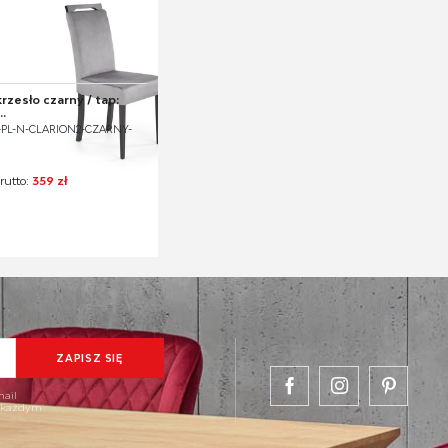
rzesło czarny / tap:
.
V-PL-N-CLARION2-CZARNY-
rutto:
359 zł
mail
w każdym