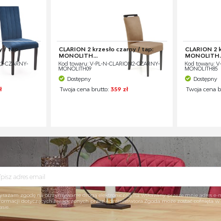
 / tap.
CLARION 2 krzesło czarny / tap:
CLARION 2 k
MONOLITH...
MONOLITH..
_2-CZARNY-
Kod towaru: V-PL-N-CLARION2-CZARNY-
Kod towaru: 
MONOLITH09
MONOLITH85
Dostępny
Dostępny
ł
Twoja cena brutto:
359 zł
Twoja cena b
rażam zgodę na otrzymywanie drogą elektroniczną na wskazany przeze mnie adres e-
formacji dotyczących świadczonych przez Administratora.Zgoda może zostać cofnięta 
asie.