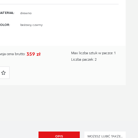
ATERIAŁ:
drewno
OLOR:
beżowy, czarny
359 zł
Max liczba sztuk w paczce: 1
woja cena brutto:
Liczba paczek: 2
OPIS
MOŻESZ LUBIĆ TAKŻE...