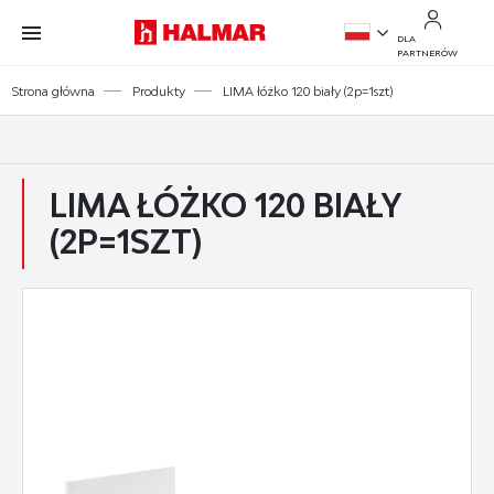
Przejdź do treści.
Przejdź do menu.
Przejdź do wyszukiwarki.
DLA
PARTNERÓW
PL
Strona główna
Produkty
LIMA łóżko 120 biały (2p=1szt)
EN
LIMA ŁÓŻKO 120 BIAŁY
(2P=1SZT)