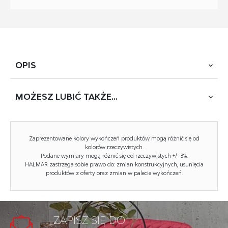
OPIS
MOŻESZ
LUBIĆ TAKŻE...
wymiary: 70/125/205 cm, materiał: płyta meblowa
laminowana / wysoki połysk, obrzeża ABS, kolory: white *
łożko bez stelaża i materaca, w opcji materac POLARIS
oraz LIMA stelaż-120
Zaprezentowane kolory wykończeń produktów mogą różnić się od
kolorów rzeczywistych.
Podane wymiary mogą różnić się od rzeczywistych +/- 3%.
HALMAR zastrzega sobie prawo do: zmian konstrukcyjnych, usunięcia
produktów z oferty oraz zmian w palecie wykończeń.
Rodzaj:
łóżko pojedyncze
Styl wykonania:
tradycyjny
ZAPISZ SIĘ DO
Łóżko rodzaj:
drewniane