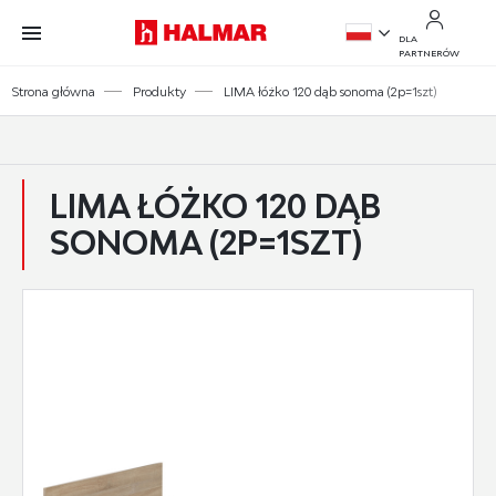
Przejdź do treści.
Przejdź do menu.
Przejdź do wyszukiwarki.
DLA
PARTNERÓW
PL
Strona główna
Produkty
LIMA łóżko 120 dąb sonoma (2p=1szt)
EN
LIMA ŁÓŻKO 120 DĄB
SONOMA (2P=1SZT)