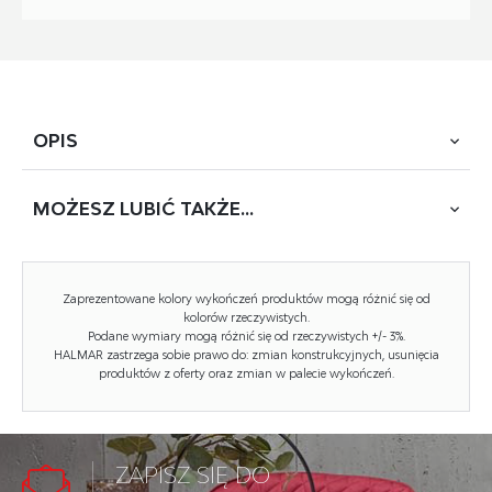
OPIS
MOŻESZ
LUBIĆ TAKŻE...
wymiary: 70/125/205 cm, materiał: płyta meblowa
laminowana, obrzeża ABS, kolory: dąb sonoma * łożko bez
stelaża i materaca, w opcji materac POLARIS oraz LIMA
stelaż-120
Zaprezentowane kolory wykończeń produktów mogą różnić się od
kolorów rzeczywistych.
Podane wymiary mogą różnić się od rzeczywistych +/- 3%.
HALMAR zastrzega sobie prawo do: zmian konstrukcyjnych, usunięcia
produktów z oferty oraz zmian w palecie wykończeń.
Rodzaj:
łóżko pojedyncze
Styl wykonania:
tradycyjny
ZAPISZ SIĘ DO
Łóżko rodzaj:
drewniane