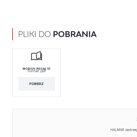
PLIKI DO
POBRANIA
MOBIUS-REGAŁ 1D
Format:
pdf
POBIERZ
HALMAR zastrzega