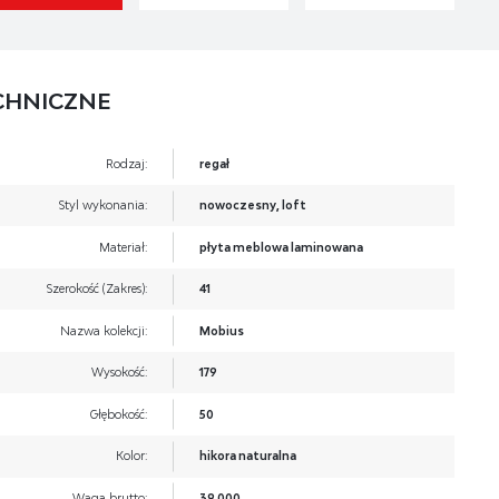
CHNICZNE
Rodzaj:
regał
Styl wykonania:
nowoczesny, loft
Materiał:
płyta meblowa laminowana
Szerokość (Zakres):
41
Nazwa kolekcji:
Mobius
Wysokość:
179
Głębokość:
50
Kolor:
hikora naturalna
Waga brutto:
39.000