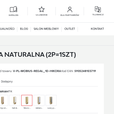
TŁUMACZ
ULUBIONE
KATALOG
DLA PARTNERÓW
L
N
UALNOŚCI
BLOG
SALON MEBLOWY
OUTLET
KONTAKT
A NATURALNA (2P=1SZT)
d towaru:
V-PL-MOBIUS-REGAŁ_1D-HIKORA
Kod EAN:
5905248103719
Dostępny
ARIANTY:
ntyczn...
biel al...
hikora ...
niebies...
szary p...