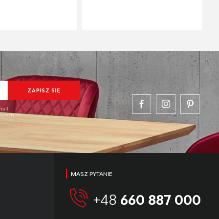
mail
w każdym
MASZ PYTANIE
+48
660 887 000