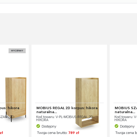
WYCOFANY
us: hikora
MOBIUS REGAŁ 2D korpus: hikora
MOBIUS SZA
naturalna...
naturalna...
SZAFA_2D-
Kod towaru: V-PL-MOBIUS-REGAŁ_2D-
Kod towaru: V
HIKORA
HIKORA
Dostępny
Dostępny
zł
Twoja cena brutto:
789 zł
Twoja cena b