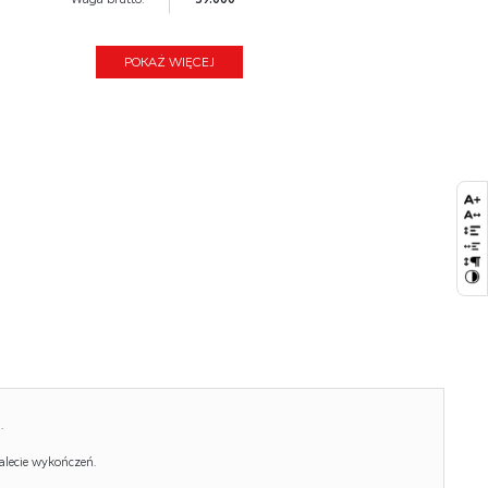
Waga netto:
38.000
POKAŻ WIĘCEJ
Objętość:
0.098
Jednostka miary:
szt.
Ilość w paczce:
2
Ilość paczek:
1
Paczka 1:
187.00 x 55.00 x 7.00, 28.00 KG
Paczka 2:
54.00 x 50.00 x 10.00, 11.00 KG
.
alecie wykończeń.