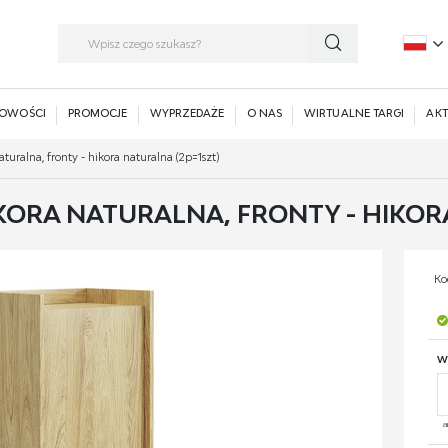
P
E
OWOŚCI
PROMOCJE
WYPRZEDAŻE
O NAS
WIRTUALNE TARGI
AKT
uralna, fronty - hikora naturalna (2p=1szt)
KORA NATURALNA, FRONTY - HIKOR
Ko
W
a