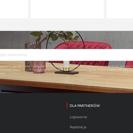
rażam zgodę na otrzymywanie drogą elektroniczną na wskazany przeze mnie adres e-
formacji dotyczących świadczonych przez Administratora.Zgoda może zostać cofnięta 
asie.
DLA PARTNERÓW
Logowanie
Rejestracja