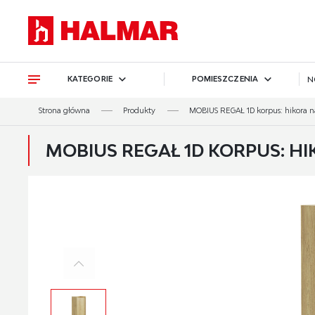
Przejdź do treści.
Przejdź do menu.
Przejdź do wyszukiwarki.
KATEGORIE
POMIESZCZENIA
N
Strona główna
Produkty
MOBIUS REGAŁ 1D korpus: hikora nat
MOBIUS REGAŁ 1D KORPUS: HI