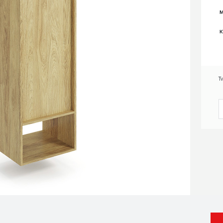
M
K
T