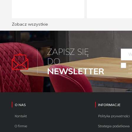
Zobacz wszystkie
ZAPISZ SIĘ
DO
Wy
NEWSLETTER
in
cz
O NAS
INFORMACJE
Kontakt
Polityka prywatności
O firmie
Strategia podatkowa