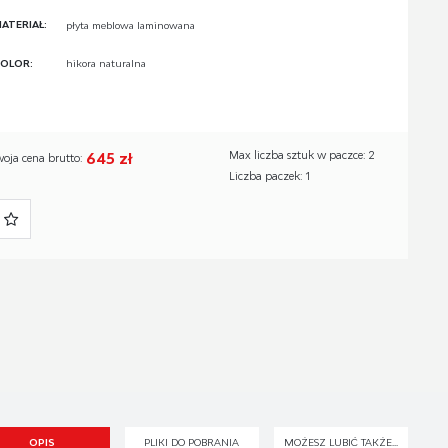
ATERIAŁ:
płyta meblowa laminowana
OLOR:
hikora naturalna
645 zł
Max liczba sztuk w paczce: 2
woja cena brutto:
Liczba paczek: 1
OPIS
PLIKI DO POBRANIA
MOŻESZ LUBIĆ TAKŻE...