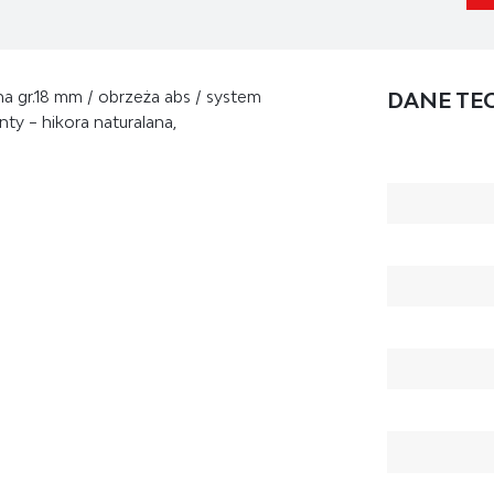
na gr.18 mm / obrzeża abs / system
DANE TE
nty – hikora naturalana,