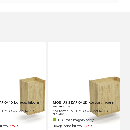
FKA 1D korpus: hikora
MOBIUS SZAFKA 2D korpus: hikora
naturalna...
-PL-MOBIUS-SZAFKA_1D-
Kod towaru: V-PL-MOBIUS-SZAFKA_2D-
HIKORA
Niski stan magazynowy
rutto:
379 zł
Twoja cena brutto:
523 zł