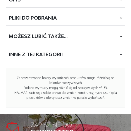
PLIKI DO
POBRANIA
wymiary: 100/29/140 cm, materiał: płyta meblowa
laminowana / stal malowana proszkowo, kolor:
wielobarwny
MOŻESZ
LUBIĆ TAKŻE...
POBIERZ
MEZO-KM4
INNE Z
TEJ KATEGORII
Rodzaj:
komoda
Styl wykonania:
skandynawski, boho, loft
NOWOŚĆ
Zaprezentowane kolory wykończeń produktów mogą różnić się od
Materiał:
płyta meblowa laminowana, stal
kolorów rzeczywistych.
malowana proszkowo
Podane wymiary mogą różnić się od rzeczywistych +/- 3%.
HALMAR zastrzega sobie prawo do: zmian konstrukcyjnych, usunięcia
produktów z oferty oraz zmian w palecie wykończeń.
Szerokość (Zakres):
29
Nazwa kolekcji:
Mezo
Wysokość:
140
ZAPISZ SIĘ DO
MEZO REG1 regał wielobarwny (1p=1szt)
Głębokość:
100