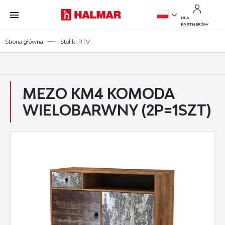
Przejdź do treści.
Przejdź do menu.
Przejdź do wyszukiwarki.
DLA
PARTNERÓW
PL
Strona główna
Stoliki RTV
EN
MEZO KM4 KOMODA
WIELOBARWNY (2P=1SZT)