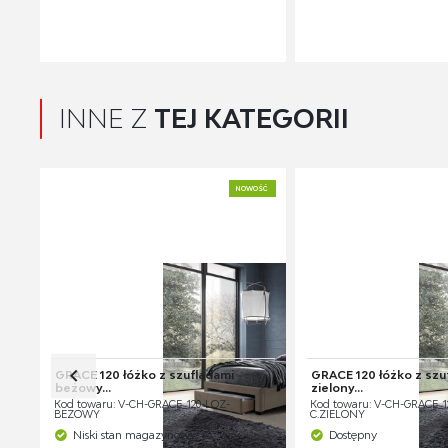
INNE Z
TEJ KATEGORII
NOWOŚĆ
GRACE 120 łóżko z szufladami
GRACE 120 łóżko z szuf
beżowy...
zielony...
Kod towaru: V-CH-GRACE_120-LOZ-
Kod towaru: V-CH-GRACE_1
BEŻOWY
C.ZIELONY
Niski stan magazynowy
Dostępny