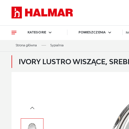
Przejdź do treści.
Przejdź do menu.
Przejdź do wyszukiwarki.
KATEGORIE
POMIESZCZENIA
N
Strona główna
Sypialnia
IVORY LUSTRO WISZĄCE, SRE