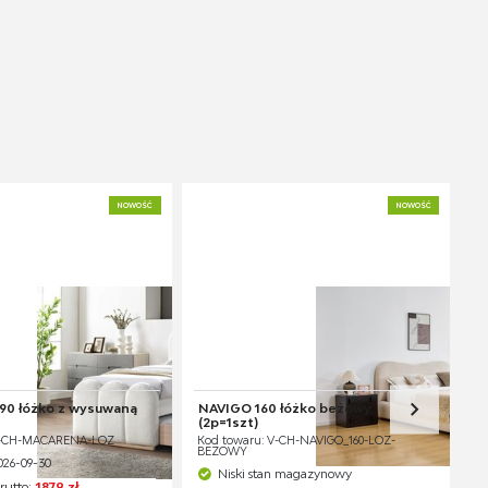
NOWOŚĆ
NOWOŚĆ
0 łóżko z wysuwaną
NAVIGO 160 łóżko beżowy
(2p=1szt)
V-CH-MACARENA-LOZ
Kod towaru: V-CH-NAVIGO_160-LOZ-
BEŻOWY
026-09-30
Niski stan magazynowy
rutto:
1879 zł