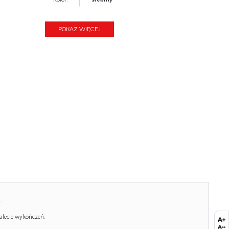
Waga brutto:
19.200
POKAŻ WIĘCEJ
Waga netto:
18.700
Objętość:
0.175
Ilość w paczce:
1
Ilość paczek:
1
Paczka 1:
126.00 x 93.00 x 15.00, 19.20 KG
.
alecie wykończeń.