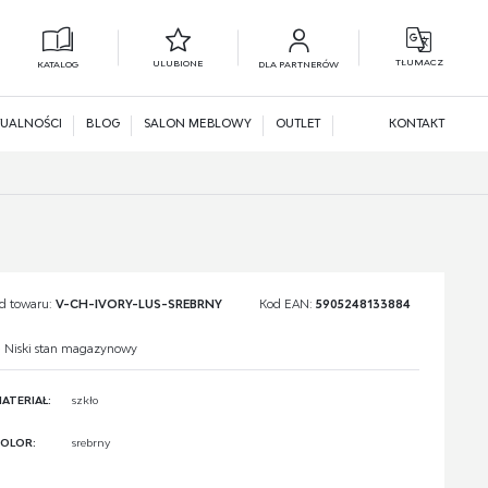
TŁUMACZ
ULUBIONE
KATALOG
DLA PARTNERÓW
L
N
UALNOŚCI
BLOG
SALON MEBLOWY
OUTLET
KONTAKT
d towaru:
V-CH-IVORY-LUS-SREBRNY
Kod EAN:
5905248133884
Niski stan magazynowy
ATERIAŁ:
szkło
OLOR:
srebrny