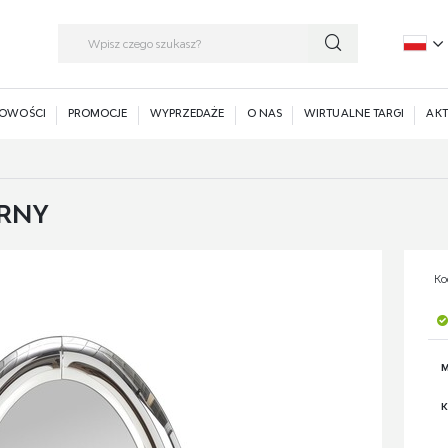
P
E
OWOŚCI
PROMOCJE
WYPRZEDAŻE
O NAS
WIRTUALNE TARGI
AKT
BRNY
Ko
M
K