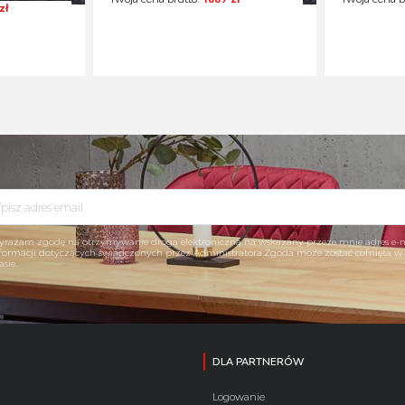
zł
rażam zgodę na otrzymywanie drogą elektroniczną na wskazany przeze mnie adres e-
formacji dotyczących świadczonych przez Administratora.Zgoda może zostać cofnięta 
asie.
DLA PARTNERÓW
Logowanie