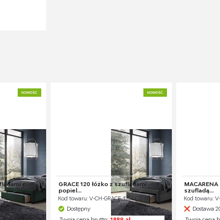
NOWOŚĆ
NOWOŚĆ
ladami c.
GRACE 120 łóżko z szufladami
MACARENA 9
popiel...
szufladą...
20-LOZ-
Kod towaru: V-CH-GRACE_120-LOZ-POPIEL
Kod towaru: 
Dostępny
Dostawa 2
Twoja cena brutto:
1889 zł
Twoja cena b