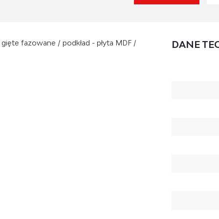
ło gięte fazowane / podkład - płyta MDF /
DANE TE