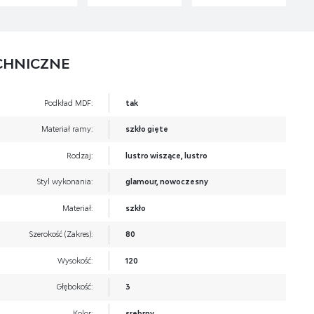
CHNICZNE
Podkład MDF:
tak
Materiał ramy:
szkło gięte
Rodzaj:
lustro wiszące, lustro
Styl wykonania:
glamour, nowoczesny
Materiał:
szkło
Szerokość (Zakres):
80
Wysokość:
120
Głębokość:
3
Kolor:
srebrny