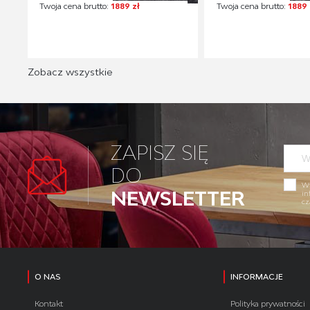
Twoja cena brutto:
1889 zł
Twoja cena brutto:
1889 
Zobacz wszystkie
ZAPISZ SIĘ
DO
Wy
NEWSLETTER
in
cz
O NAS
INFORMACJE
Kontakt
Polityka prywatności