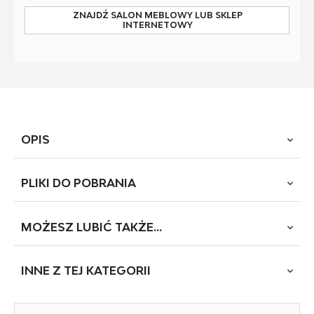
ZNAJDŹ SALON MEBLOWY LUB SKLEP
INTERNETOWY
OPIS
PLIKI DO
POBRANIA
wymiary: 164/220/106 cm, łóżko z szufladami materiał:
tkanina, kolor: popielaty
MOŻESZ
LUBIĆ TAKŻE...
POBIERZ
MODENA 160
INNE Z
TEJ KATEGORII
Rodzaj:
łóżko podwójne
Styl wykonania:
skandynawski
NOWOŚĆ