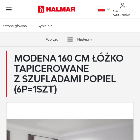
Przejdź do treści.
Przejdź do menu.
Przejdź do wyszukiwarki.
DLA
PARTNERÓW
PL
Strona główna
Sypialnia
EN
Poprzedni
Następny
MODENA 160 CM ŁÓŻKO
TAPICEROWANE
Z SZUFLADAMI POPIEL
(6P=1SZT)