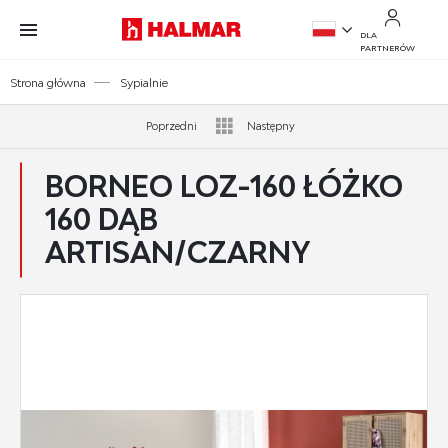
Przejdź do treści.
Przejdź do menu.
Przejdź do wyszukiwarki.
DLA
PARTNERÓW
PL
Strona główna
Sypialnie
EN
Poprzedni
Następny
BORNEO LOZ-160 ŁÓŻKO
160 DĄB
ARTISAN/CZARNY