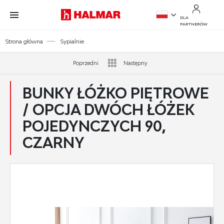
Przejdź do treści.
Przejdź do menu.
Przejdź do wyszukiwarki.
DLA
PARTNERÓW
PL
Strona główna
Sypialnie
EN
Poprzedni
Następny
BUNKY ŁÓŻKO PIĘTROWE
/ OPCJA DWÓCH ŁÓŻEK
POJEDYNCZYCH 90,
CZARNY