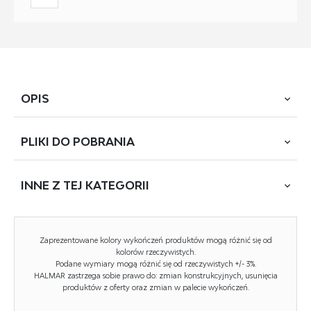
OPIS
PLIKI DO
POBRANIA
łóżko piętrowe / opcja dwóch łóżek pojedynczych,
materiał: stal malowana proszkowo, kolor: czarny * łóżko
bez materaca, w opcji materac POLARIS 90 lub SYRIUSZ
INNE Z
TEJ KATEGORII
POBIERZ
Bunky 90
90
NOWOŚĆ
Zaprezentowane kolory wykończeń produktów mogą różnić się od
kolorów rzeczywistych.
Rodzaj:
łóżko piętrowe
Podane wymiary mogą różnić się od rzeczywistych +/- 3%.
HALMAR zastrzega sobie prawo do: zmian konstrukcyjnych, usunięcia
Styl wykonania:
loft, nowoczesny
produktów z oferty oraz zmian w palecie wykończeń.
Łóżko rodzaj:
metalowe