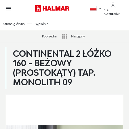
Przejdź do treści.
Przejdź do menu.
Przejdź do wyszukiwarki.
DLA
PARTNERÓW
PL
Strona główna
Sypialnie
EN
Poprzedni
Następny
CONTINENTAL 2 ŁÓŻKO
160 - BEŻOWY
(PROSTOKĄTY) TAP.
MONOLITH 09