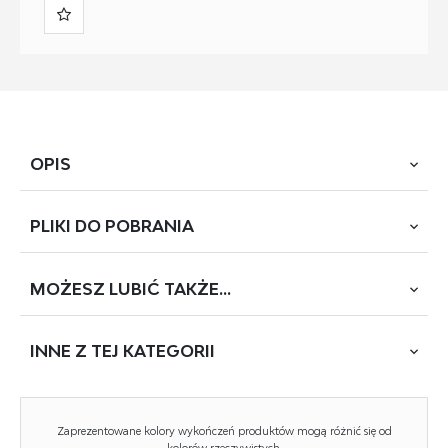
OPIS
PLIKI DO
POBRANIA
łóżko z pojemnikiem na pościel, materiał: tkanina - velvet /
drewno lite, kolor: beżowy, łóżko bez materaca, w opcji
materac POLARIS 160 lub SYRIUSZ 160
MOŻESZ
LUBIĆ TAKŻE...
POBIERZ
CONTINENTAL
INNE Z
TEJ KATEGORII
Rodzaj:
łóżko podwójne
Styl wykonania:
nowoczesny
NOWOŚĆ
Zaprezentowane kolory wykończeń produktów mogą różnić się od
Łóżko rodzaj:
tapicerowane
kolorów rzeczywistych.