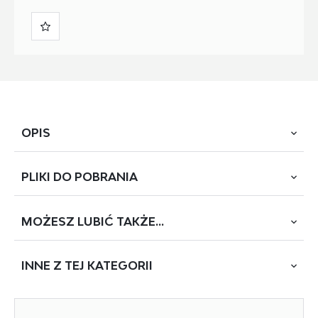
OPIS
PLIKI DO
POBRANIA
korpus do łóżka MODULO z pojemnikiem na pościel
i podnoszonym stelażem, wymiary : 208/175/44cm,odstęp
między listwali stelaża 2,5 cm umożiwia zastosowanie
MOŻESZ
LUBIĆ TAKŻE...
POBIERZ
MODULO
wszyskich typów materacy, materiał: tkanina - velvet,
kolor: ciemny zielony (Monolith 37), łóżko bez materaca,
INNE Z
TEJ KATEGORII
w opcji materac POLARIS 160 lub SYRIUSZ 160. Do
skompletowania kompletnego łóżka należy zamówić
korpus łóżka, wezgłowie łóżka oraz nóźki do łóżka.
NOWOŚĆ