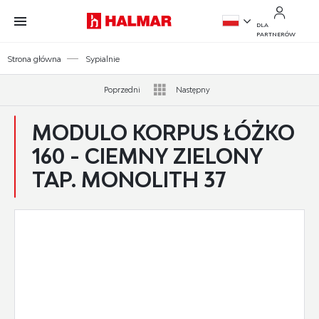
Przejdź do treści.
Przejdź do menu.
Przejdź do wyszukiwarki.
DLA
PARTNERÓW
PL
Strona główna
Sypialnie
EN
Poprzedni
Następny
MODULO KORPUS ŁÓŻKO
160 - CIEMNY ZIELONY
TAP. MONOLITH 37