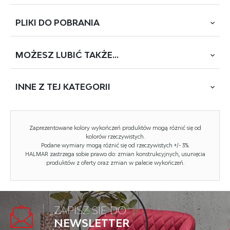
PLIKI DO
POBRANIA
wymiary: 140/80/75 cm, stół + 6 krzeseł, materiał: MDF
okleinowany / stal malowana proszkowo, kolor: dąb złoty
- czarny
MOŻESZ
LUBIĆ TAKŻE...
POBIERZ
BOLIVAR (TH1194)
INNE Z
TEJ KATEGORII
Rodzaj:
zestaw (stół + 6 krzeseł)
Styl wykonania:
loft
Zaprezentowane kolory wykończeń produktów mogą różnić się od
Stelaż materiał:
metal
kolorów rzeczywistych.
Podane wymiary mogą różnić się od rzeczywistych +/- 3%.
HALMAR zastrzega sobie prawo do: zmian konstrukcyjnych, usunięcia
Długość (zakres):
140
produktów z oferty oraz zmian w palecie wykończeń.
Materiał:
MDF okleinowany
Szerokość (Zakres):
80
ZAPISZ SIĘ DO
Stelaż kolor:
czarny
BOLIVAR KN1 konsolka dąb złoty / czarny...
NEWSLETTER