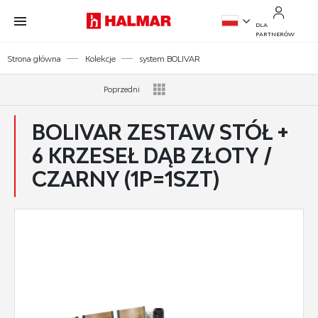
Przejdź do treści.
Przejdź do menu.
Przejdź do wyszukiwarki.
DLA
PARTNERÓW
PL
Strona główna
Kolekcje
system BOLIVAR
EN
Poprzedni
BOLIVAR ZESTAW STÓŁ +
6 KRZESEŁ DĄB ZŁOTY /
CZARNY (1P=1SZT)