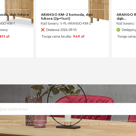
da, dąb hikora
ARANGO KM-2 komoda, dąb
ARANGO RT
hikora (2p=1szt)
dąb...
ANGO-KM-1
Kod towaru: V-PL-ARANGO-KM-2
Kod towaru:
ynowy
Dostawa 2026-09-15
Dostępn
411 zł
Twoja cena brutto:
969 zł
Twoja cena
rażam zgodę na otrzymywanie drogą elektroniczną na wskazany przeze mnie adres e-
formacji dotyczących świadczonych przez Administratora.Zgoda może zostać cofnięta 
asie.