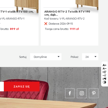
V-1 stolik RTV 150 cm,
ARANGO RTV-2 Tstolik RTV 190
cm, dąb...
 V-PL-ARANGO-RTV-1
Kod towaru: V-PL-ARANGO-RTV-2
y
Dostawa 2026-09-15
 brutto:
899 zł
Twoja cena brutto:
1111 zł
Sortuj
Domyślnie
Pokaż
24
mail
w każdym