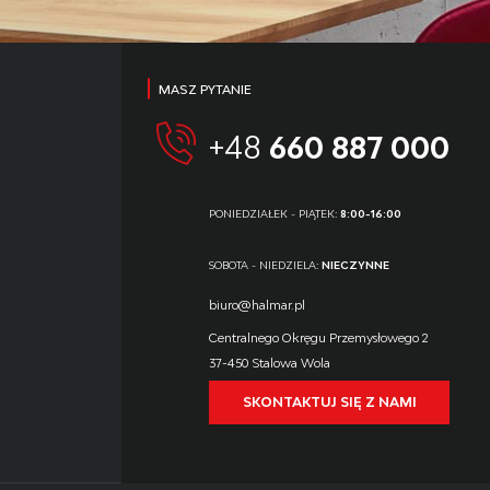
MASZ PYTANIE
+48
660 887 000
PONIEDZIAŁEK - PIĄTEK:
8:00-16:00
SOBOTA - NIEDZIELA:
NIECZYNNE
biuro@halmar.pl
Centralnego Okręgu Przemysłowego 2
37-450 Stalowa Wola
SKONTAKTUJ SIĘ Z NAMI