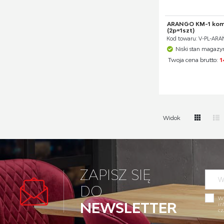
ARANGO KM-1 komo
(2p=1szt)
Kod towaru: V-PL-AR
Niski stan magaz
Twoja cena brutto:
1
Widok
ZAPISZ SIĘ
DO
Wy
NEWSLETTER
in
cz