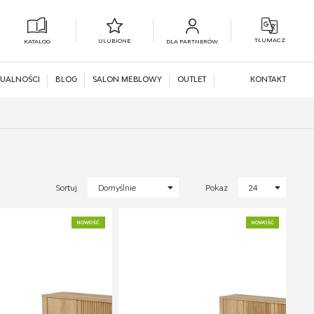
TŁUMACZ
ULUBIONE
KATALOG
DLA PARTNERÓW
L
N
UALNOŚCI
BLOG
SALON MEBLOWY
OUTLET
KONTAKT
Sortuj
Domyślnie
Pokaż
24
NOWOŚĆ
NOWOŚĆ