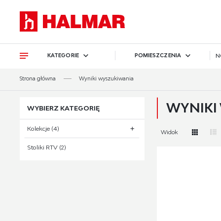
Przejdź do treści.
Przejdź do menu.
Przejdź do wyszukiwarki.
KATEGORIE
POMIESZCZENIA
N
Strona główna
Wyniki wyszukiwania
WYNIKI
WYBIERZ KATEGORIĘ
Kolekcje (4)
Widok
Stoliki RTV (2)
system ARANGO (4)