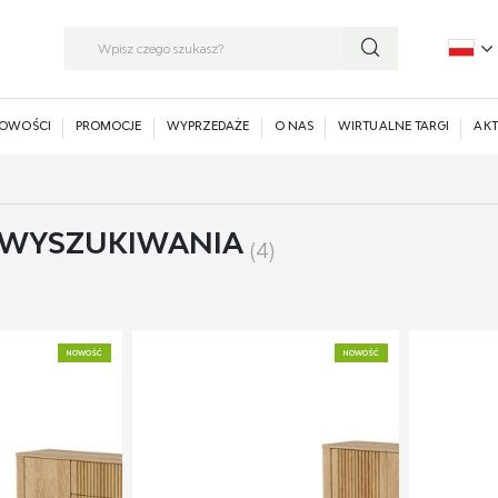
P
E
OWOŚCI
PROMOCJE
WYPRZEDAŻE
O NAS
WIRTUALNE TARGI
AKT
 WYSZUKIWANIA
(4)
NOWOŚĆ
NOWOŚĆ