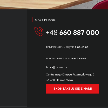
MASZ PYTANIE
+48
660 887 000
PONIEDZIAŁEK - PIĄTEK:
8:00-16:00
SOBOTA - NIEDZIELA:
NIECZYNNE
biuro@halmar.pl
Centralnego Okręgu Przemysłowego 2
37-450 Stalowa Wola
SKONTAKTUJ SIĘ Z NAMI