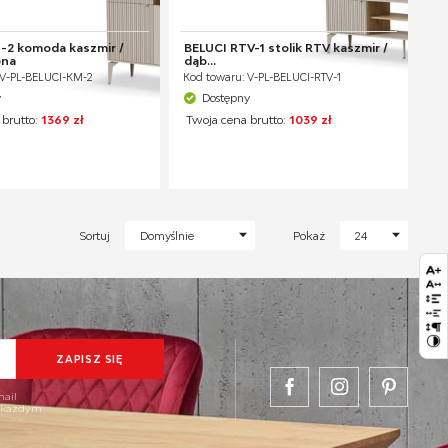
-2 komoda kaszmir /
BELUCI RTV-1 stolik RTV kaszmir /
ona
dąb...
 V-PL-BELUCI-KM-2
Kod towaru: V-PL-BELUCI-RTV-1
y
Dostępny
 brutto:
1369 zł
Twoja cena brutto:
1039 zł
Sortuj
Domyślnie
Pokaż
24
mail
w każdym