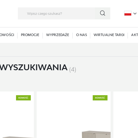
P
E
OWOŚCI
PROMOCJE
WYPRZEDAŻE
O NAS
WIRTUALNE TARGI
AKT
 WYSZUKIWANIA
(4)
NOWOŚĆ
NOWOŚĆ