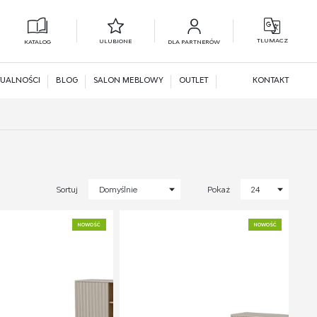
TŁUMACZ
ULUBIONE
KATALOG
DLA PARTNERÓW
L
N
UALNOŚCI
BLOG
SALON MEBLOWY
OUTLET
KONTAKT
Sortuj
Domyślnie
Pokaż
24
NOWOŚĆ
NOWOŚĆ