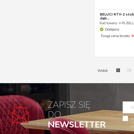
BELUCI RTV-2 stoli
dąb...
Kod towaru: V-PL-BELU
Dostępny
Twoja cena brutto:
1
Widok
ZAPISZ SIĘ
DO
Wy
NEWSLETTER
in
cz