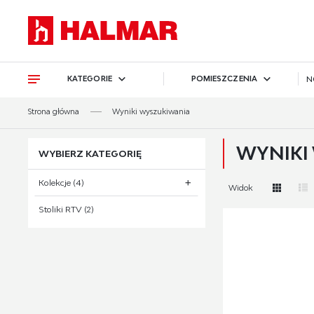
Przejdź do treści.
Przejdź do menu.
Przejdź do wyszukiwarki.
KATEGORIE
POMIESZCZENIA
N
Strona główna
Wyniki wyszukiwania
WYNIKI
WYBIERZ KATEGORIĘ
Kolekcje (4)
Widok
Stoliki RTV (2)
system BELUCI (4)