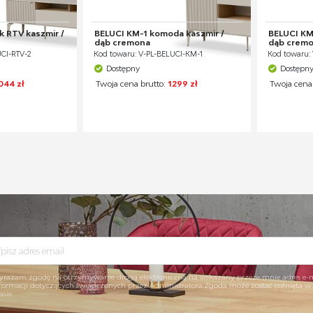
k RTV kaszmir /
BELUCI KM-1 komoda kaszmir /
BELUCI KM
dąb cremona
dąb crem
CI-RTV-2
Kod towaru: V-PL-BELUCI-KM-1
Kod towaru:
Dostępny
Dostępn
044 zł
Twoja cena brutto:
1299 zł
Twoja cena
rażam zgodę na otrzymywanie drogą elektroniczną na wskazany przeze mnie adres e-
formacji dotyczących świadczonych przez Administratora.Zgoda może zostać cofnięta 
asie.