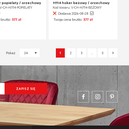
r popielaty / orzechowy
H114 hoker beżowy / orzechowy
 V-CH-H/114-POPIELATY
Kod towaru: V-CH-H/114-BEŻOWY
y
Dostawa 2026-08-28
 brutto:
377 zł
Twoja cena brutto:
377 zł
1
2
3
…
5
Pokaż
24
mail
w każdym