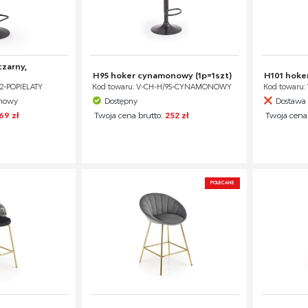
czarny,
H95 hoker cynamonowy (1p=1szt)
H101 hoke
22-POPIELATY
Kod towaru: V-CH-H/95-CYNAMONOWY
Kod towaru:
ynowy
Dostępny
Dostawa 
69 zł
Twoja cena brutto:
252 zł
Twoja cena
POLECANE