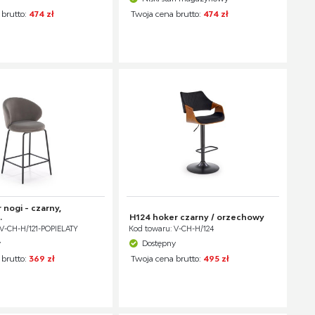
 brutto:
474 zł
Twoja cena brutto:
474 zł
 nogi - czarny,
.
H124 hoker czarny / orzechowy
 V-CH-H/121-POPIELATY
Kod towaru: V-CH-H/124
y
Dostępny
 brutto:
369 zł
Twoja cena brutto:
495 zł