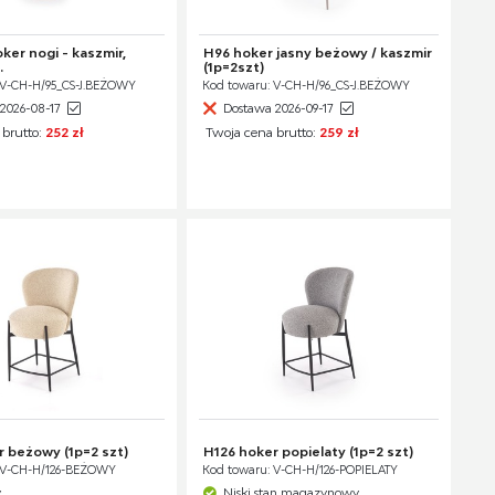
er nogi - kaszmir,
H96 hoker jasny beżowy / kaszmir
.
(1p=2szt)
 V-CH-H/95_CS-J.BEŻOWY
Kod towaru: V-CH-H/96_CS-J.BEŻOWY
2026-08-17
Dostawa 2026-09-17
 brutto:
252 zł
Twoja cena brutto:
259 zł
 beżowy (1p=2 szt)
H126 hoker popielaty (1p=2 szt)
 V-CH-H/126-BEŻOWY
Kod towaru: V-CH-H/126-POPIELATY
y
Niski stan magazynowy