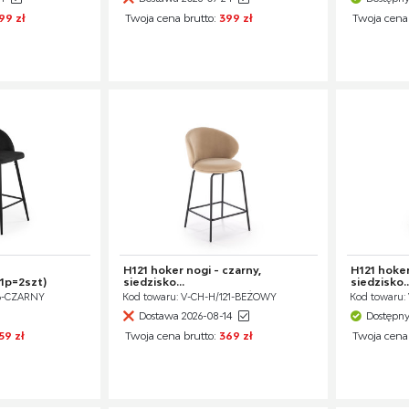
99 zł
Twoja cena brutto:
399 zł
Twoja cena
H121 hoker nogi - czarny,
H121 hoker
1p=2szt)
siedzisko...
siedzisko..
96-CZARNY
Kod towaru: V-CH-H/121-BEŻOWY
Kod towaru:
Dostawa 2026-08-14
Dostępn
59 zł
Twoja cena brutto:
369 zł
Twoja cena