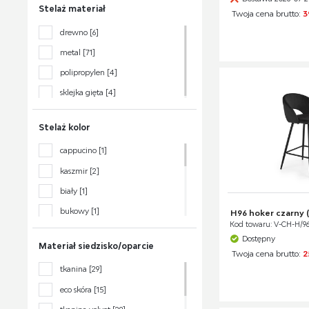
Stelaż materiał
Twoja cena brutto:
3
brak tapicerki
[2]
drewno
[6]
brązowy
[3]
metal
[71]
czarny
[16]
polipropylen
[4]
granatowy
[3]
sklejka gięta
[4]
kremowy
[5]
musztardowy
[1]
Stelaż kolor
niebieski
[1]
cappucino
[1]
popielaty
[25]
kaszmir
[2]
popielaty ciemny
[1]
biały
[1]
zielony
[9]
bukowy
[1]
H96 hoker czarny (
Kod towaru: V-CH-H/
chromowy
[14]
Dostępny
Materiał siedzisko/oparcie
czarny
[47]
Twoja cena brutto:
2
tkanina
[29]
dąb sonoma
[1]
eco skóra
[15]
orzechowy
[6]