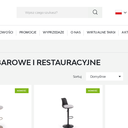
P
E
OWOŚCI
PROMOCJE
WYPRZEDAŻE
O NAS
WIRTUALNE TARGI
AKT
BAROWE I RESTAURACYJNE
Sortuj
Domyślnie
NOWOŚĆ
NOWOŚĆ