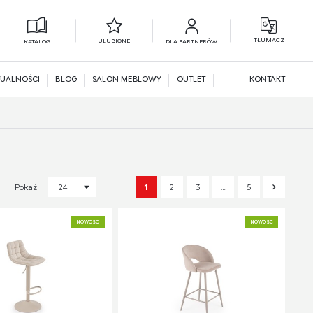
TŁUMACZ
ULUBIONE
KATALOG
DLA PARTNERÓW
L
N
UALNOŚCI
BLOG
SALON MEBLOWY
OUTLET
KONTAKT
1
2
3
…
5
Pokaż
24
NOWOŚĆ
NOWOŚĆ