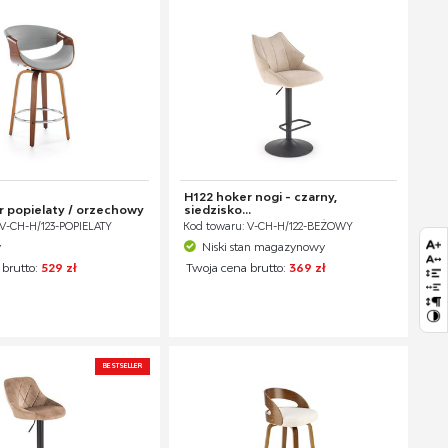
H122 hoker nogi - czarny,
r popielaty / orzechowy
siedzisko...
 V-CH-H/123-POPIELATY
Kod towaru: V-CH-H/122-BEŻOWY
y
Niski stan magazynowy
 brutto:
529 zł
Twoja cena brutto:
369 zł
BESTSELLER