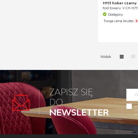
H113 hoker czarny /
Kod towaru: V-CH-H/11
Dostępny
Twoja cena brutto:
3
Widok
ZAPISZ SIĘ
DO
Wy
NEWSLETTER
in
cz