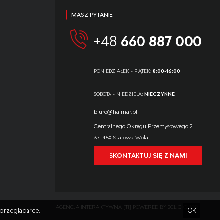
MASZ PYTANIE
+48
660 887 000
PONIEDZIAŁEK - PIĄTEK:
8:00-16:00
SOBOTA - NIEDZIELA:
NIECZYNNE
biuro@halmar.pl
Centralnego Okręgu Przemysłowego 2
37-450 Stalowa Wola
SKONTAKTUJ SIĘ Z NAMI
AGENCJA INTERAKTYWNA
[TI]
POWERED BY
2CLICKSHOP
przeglądarce.
OK