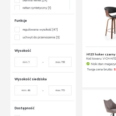
tkanina velvet
[29]
orzech ciemny
[3]
rattan syntetyczny
[1]
srebrny
[1]
tkanina bouclé
[2]
złoty
[10]
Funkcje
sklejka gięta
[4]
kawowy
[1]
regulowana wysokość
[47]
polipropylen
[2]
uchwyt do przenoszenia
[3]
MDF laminowany
[1]
Wysokość
H123 hoker czarny
Kod towaru: V-CH-H/
-
Niski stan magaz
Twoja cena brutto:
5
Wysokość siedziska
-
Dostępność