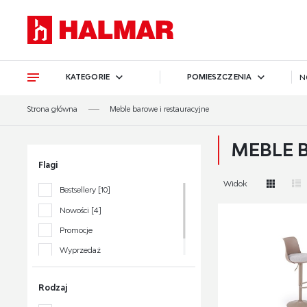
Przejdź do treści.
Przejdź do menu.
Przejdź do wyszukiwarki.
KATEGORIE
POMIESZCZENIA
N
Strona główna
Meble barowe i restauracyjne
MEBLE 
Flagi
Widok
Bestsellery
[10]
Nowości
[4]
Promocje
Wyprzedaż
Polecane
[2]
Rodzaj