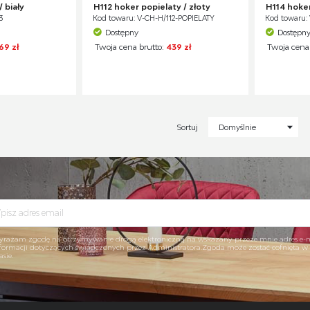
 biały
H112 hoker popielaty / złoty
H114 hoke
3
Kod towaru: V-CH-H/112-POPIELATY
Kod towaru:
Dostępny
Dostępn
69 zł
Twoja cena brutto:
439 zł
Twoja cena
Sortuj
Domyślnie
rażam zgodę na otrzymywanie drogą elektroniczną na wskazany przeze mnie adres e-
formacji dotyczących świadczonych przez Administratora.Zgoda może zostać cofnięta 
asie.