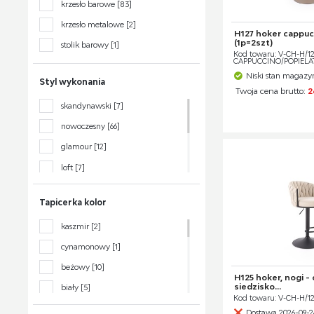
krzesło barowe
[83]
krzesło metalowe
[2]
H127 hoker cappucc
(1p=2szt)
stolik barowy
[1]
Kod towaru: V-CH-H/12
CAPPUCCINO/POPIELA
Niski stan magaz
Styl wykonania
Twoja cena brutto:
2
skandynawski
[7]
nowoczesny
[66]
glamour
[12]
loft
[7]
klasyczny
[14]
Tapicerka kolor
boho
[3]
kaszmir
[2]
tradycyjny
[4]
cynamonowy
[1]
retro
[2]
beżowy
[10]
H125 hoker, nogi - 
siedzisko...
biały
[5]
Kod towaru: V-CH-H/
bordowy
[1]
Dostawa 2026-09-