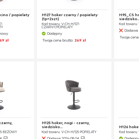
ino / popielaty
H127 hoker czarny / popielaty
H95_CS hok
(1p=2szt)
siedzisko..
7-
Kod towaru: V-CH-H/127-
Kod towaru:
TY
CZARNY/POPIELATY
Dostawa 
ynowy
Dostępny
Twoja cena
69 zł
Twoja cena brutto:
269 zł
czarny,
H125 hoker, nogi - czarny,
siedzisko...
H126 hoker
125-BEŻOWY
Kod towaru: V-CH-H/125-POPIELATY
Kod towaru:
24
Dostawa 2026-09-24
Dostępn