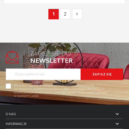
1
2
ZAPISZ SIĘ DO
NEWSLETTER
Wyrażam zgodę na otrzymywanie drogą elektroniczną
na wskazany przeze mnie adres e-mail informacji dotyczących
świadczonych przez Administratora.Zgoda może zostać cofnięta
w każdym czasie.
O NAS
INFORMACJE