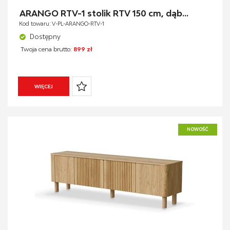
BIURKA I KONSOLKI
CENA
ARANGO RTV-1 stolik RTV 150 cm, dąb...
FOTELE OBROTOWE
Kod towaru: V-PL-ARANGO-RTV-1
KRZESŁA
Dostępny
MEBLE ŁAZIENKOWE
Twoja cena brutto:
899 zł
PRZEDPOKOJE
LUSTRA
WIĘCEJ
NOWOŚĆ