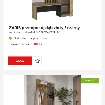
ZARIS przedpokój dąb złoty / czarny
Kod towaru: V-UA-ZARIS-D.ZŁOTY/CZARNY
Niski stan magazynowy
Twoja cena brutto:
1085 zł
WIĘCEJ
NOWOŚĆ