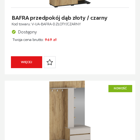
BAFRA przedpokój dąb złoty / czarny
Kod towaru: V-UA-BAFRA-D.ZŁOTY/CZARNY
Dostępny
Twoja cena brutto:
969 zł
WIĘCEJ
NOWOŚĆ