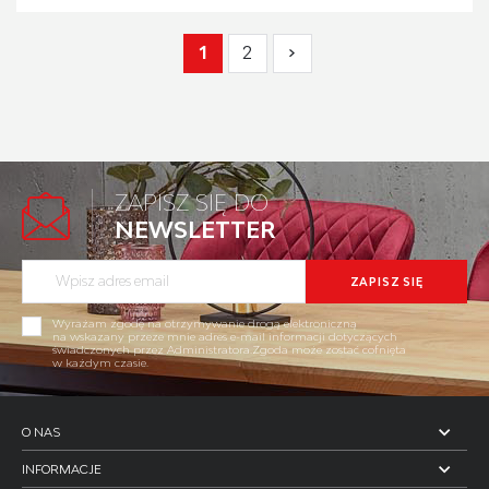
1
2
ZAPISZ SIĘ DO
NEWSLETTER
Wyrażam zgodę na otrzymywanie drogą elektroniczną
na wskazany przeze mnie adres e-mail informacji dotyczących
świadczonych przez Administratora.Zgoda może zostać cofnięta
w każdym czasie.
O NAS
INFORMACJE