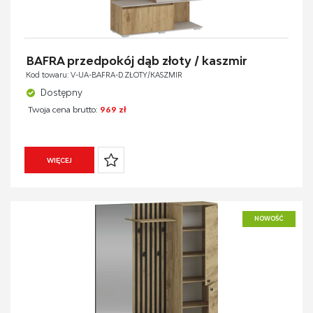
BAFRA przedpokój dąb złoty / kaszmir
Kod towaru: V-UA-BAFRA-D.ZŁOTY/KASZMIR
Dostępny
Twoja cena brutto:
969 zł
WIĘCEJ
NOWOŚĆ