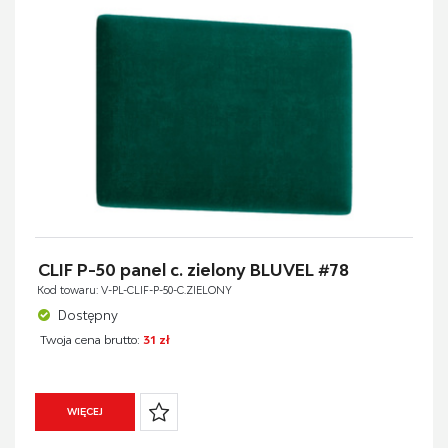
CLIF P-50 panel c. zielony BLUVEL #78
Kod towaru: V-PL-CLIF-P-50-C.ZIELONY
Dostępny
Twoja cena brutto:
31 zł
WIĘCEJ