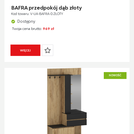
BIURKA I KONSOLKI
MATERIAŁ
BAFRA przedpokój dąb złoty
FOTELE OBROTOWE
Kod towaru: V-UA-BAFRA-D.ZŁOTY
KRZESŁA
SZEROKOŚĆ (ZAKRES)
Dostępny
MEBLE ŁAZIENKOWE
Twoja cena brutto:
969 zł
PRZEDPOKOJE
MATERIAŁ SIEDZISKO/OPARCIE
LUSTRA
WYSOKOŚĆ
WIĘCEJ
GŁĘBOKOŚĆ
NOWOŚĆ
DOSTĘPNOŚĆ
CENA