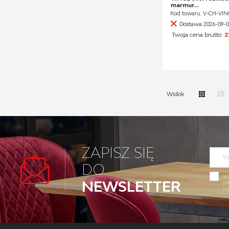
marmur...
Kod towaru: V-CH-VI
Dostawa 2026-09-
Twoja cena brutto:
2
Widok
ZAPISZ SIĘ
DO
Wy
NEWSLETTER
in
cz