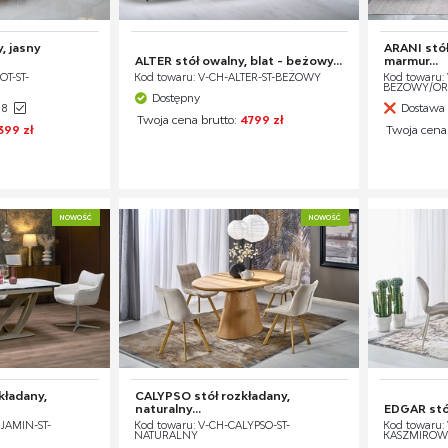
, jasny
ARANI stół
ALTER stół owalny, blat - beżowy...
marmur...
OT-ST-
Kod towaru: V-CH-ALTER-ST-BEŻOWY
Kod towaru:
BEŻOWY/O
Dostępny
28
Dostawa 
Twoja cena brutto:
4799 zł
399 zł
Twoja cena
NOWOŚĆ
NOWOŚĆ
kładany,
CALYPSO stół rozkładany,
naturalny...
EDGAR stół
JAMIN-ST-
Kod towaru: V-CH-CALYPSO-ST-
Kod towaru:
NATURALNY
KASZMIROW