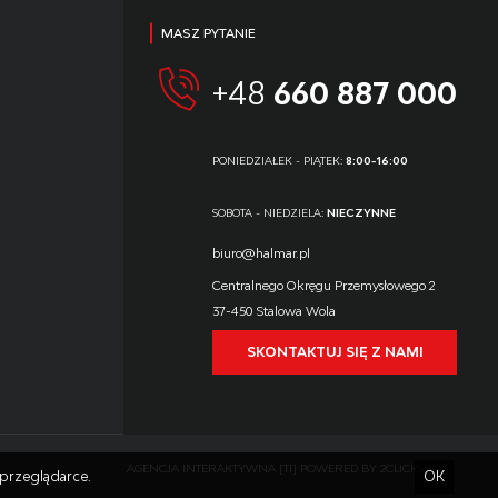
MASZ PYTANIE
+48
660 887 000
PONIEDZIAŁEK - PIĄTEK:
8:00-16:00
SOBOTA - NIEDZIELA:
NIECZYNNE
biuro@halmar.pl
Centralnego Okręgu Przemysłowego 2
37-450 Stalowa Wola
SKONTAKTUJ SIĘ Z NAMI
AGENCJA INTERAKTYWNA
[TI]
POWERED BY
2CLICKSHOP
przeglądarce.
OK