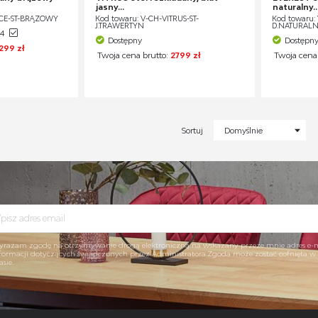
jasny...
naturalny..
NCE-ST-BRĄZOWY
Kod towaru: V-CH-VITRUS-ST-
Kod towaru: 
J.TRAWERTYN
D.NATURAL
04
Dostępny
Dostępn
299 zł
Twoja cena brutto:
2799 zł
Twoja cena
Sortuj
Domyślnie
rażam zgodę na otrzymywanie drogą elektroniczną na wskazany przeze mnie adres e-
formacji dotyczących świadczonych przez Administratora.Zgoda może zostać cofnięta 
asie.