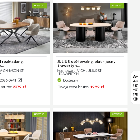
NOWOŚĆ
NOWOŚĆ
 rozkładany,
JULIUS stół owalny, blat - jasny
..
trawertyn...
 V-CH-JASON-ST-
Kod towaru: V-CH-JULIUS-ST-
Y
J.TRAWERTYN
2026-09-11
Dostępny
 brutto:
2379 zł
Twoja cena brutto:
1999 zł
NOWOŚĆ
NOWOŚĆ