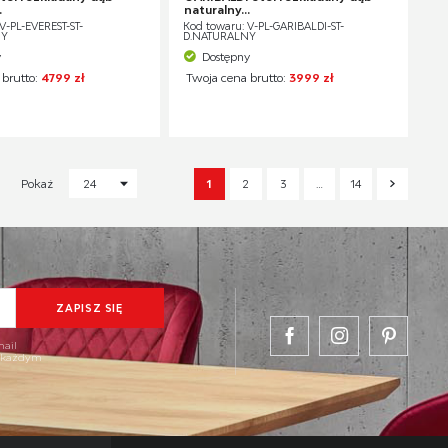
.
naturalny...
V-PL-EVEREST-ST-
Kod towaru: V-PL-GARIBALDI-ST-
NY
D.NATURALNY
y
Dostępny
 brutto:
4799 zł
Twoja cena brutto:
3999 zł
1
2
3
…
14
Pokaż
24
mail
w każdym