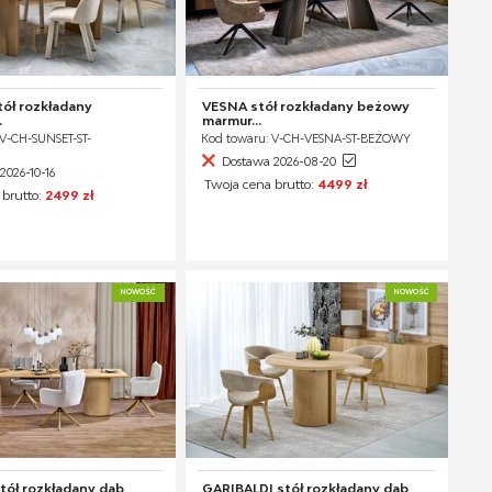
ół rozkładany
VESNA stół rozkładany beżowy
.
marmur...
 V-CH-SUNSET-ST-
Kod towaru: V-CH-VESNA-ST-BEŻOWY
Dostawa 2026-08-20
2026-10-16
Twoja cena brutto:
4499 zł
 brutto:
2499 zł
NOWOŚĆ
NOWOŚĆ
tół rozkładany dąb
GARIBALDI stół rozkładany dąb