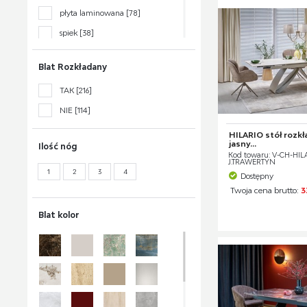
płyta laminowana
[78]
spiek
[38]
szkło
[44]
Blat Rozkładany
MDF lakierowany
[53]
TAK
[216]
MDF okleinowany
[73]
NIE
[114]
drewno lite
[3]
stal malowana proszkowo
[4]
HILARIO stół rozkła
jasny...
Ilość nóg
ceramika
[13]
Kod towaru: V-CH-HILA
J.TRAWERTYN
1
2
3
4
lamele dębowe
[1]
Dostępny
Twoja cena brutto:
3
Blat kolor