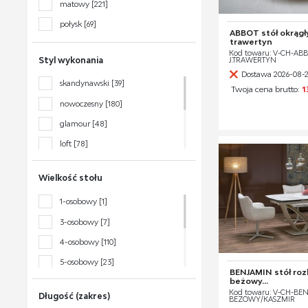
matowy
[221]
połysk
[69]
ABBOT stół okrągły
trawertyn
Kod towaru: V-CH-ABB
Styl wykonania
J.TRAWERTYN
Dostawa 2026-08-
skandynawski
[39]
Twoja cena brutto:
1
nowoczesny
[180]
glamour
[48]
loft
[78]
klasyczny
[31]
Wielkość stołu
boho
[7]
1-osobowy
[1]
tradycyjny
[79]
3-osobowy
[7]
retro
[2]
4-osobowy
[110]
5-osobowy
[23]
BENJAMIN stół roz
beżowy...
6-osobowy
[193]
Kod towaru: V-CH-BEN
Długość (zakres)
BEŻOWY/KASZMIR
8-osobowy
[122]