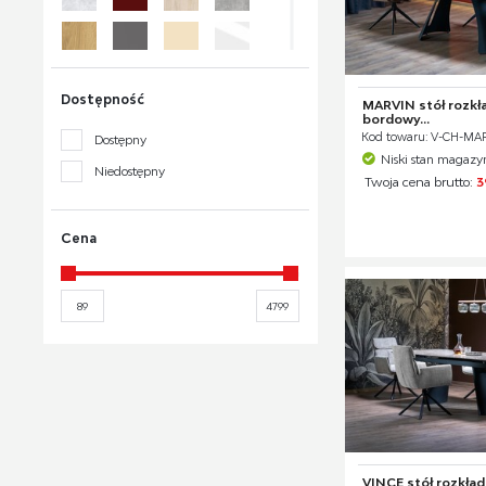
Dostępność
MARVIN stół rozkła
bordowy...
Kod towaru: V-CH-M
Dostępny
Niski stan magaz
Niedostępny
Twoja cena brutto:
3
Cena
VINCE stół rozkła