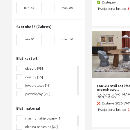
Dostępny
10-osobowy
[33]
-
Twoja cena brutto:
3
12-osobowy
[14]
Szerokość (Zakres)
-
Blat kształt
okrągły
[98]
owalny
[55]
kwadratowy
[14]
FARGO stół rozkład
orzechowy...
prostokątny
[210]
Kod towaru: V-CH-FAR
ORZECHOWY
Dostawa 2026-09-1
Blat materiał
Twoja cena brutto:
2
marmur lakierowany
[1]
okleina naturalna
[62]