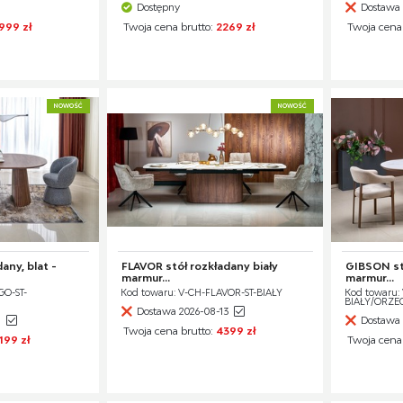
Dostępny
Dostawa 
999 zł
Twoja cena brutto:
2269 zł
Twoja cena
NOWOŚĆ
NOWOŚĆ
any, blat -
FLAVOR stół rozkładany biały
GIBSON stó
marmur...
marmur...
GO-ST-
Kod towaru: V-CH-FLAVOR-ST-BIAŁY
Kod towaru:
BIAŁY/ORZ
Dostawa 2026-08-13
1
Dostawa 
Twoja cena brutto:
4399 zł
199 zł
Twoja cena