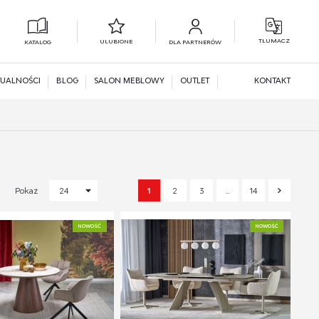
TŁUMACZ
ULUBIONE
KATALOG
DLA PARTNERÓW
L
N
UALNOŚCI
BLOG
SALON MEBLOWY
OUTLET
KONTAKT
1
2
3
…
14
Pokaż
24
NOWOŚĆ
NOWOŚĆ