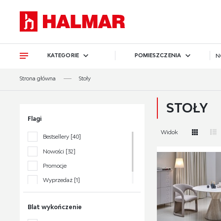
Przejdź do treści.
Przejdź do menu.
Przejdź do wyszukiwarki.
KATEGORIE
POMIESZCZENIA
N
Strona główna
Stoły
STOŁY
Flagi
Widok
Bestsellery
[40]
Nowości
[32]
Promocje
Wyprzedaż
[1]
Polecane
[5]
Blat wykończenie