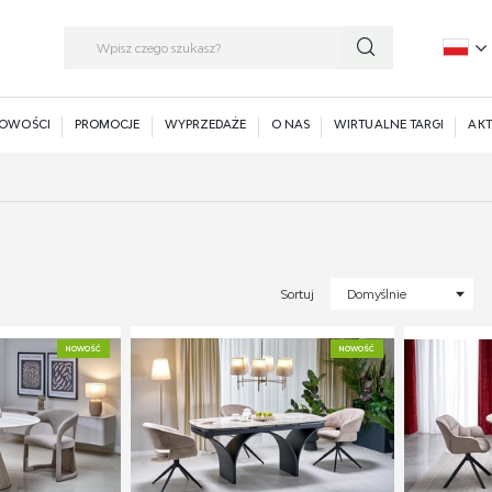
P
E
OWOŚCI
PROMOCJE
WYPRZEDAŻE
O NAS
WIRTUALNE TARGI
AKT
Sortuj
Domyślnie
NOWOŚĆ
NOWOŚĆ