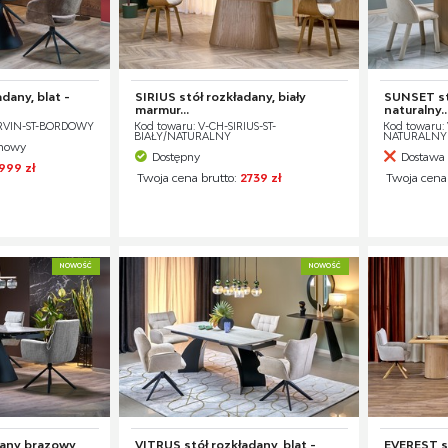
dany, blat -
SIRIUS stół rozkładany, biały
SUNSET st
marmur...
naturalny..
ARVIN-ST-BORDOWY
Kod towaru: V-CH-SIRIUS-ST-
Kod towaru:
BIAŁY/NATURALNY
NATURALNY
ynowy
Dostępny
Dostawa 
999 zł
Twoja cena brutto:
2739 zł
Twoja cena
NOWOŚĆ
NOWOŚĆ
dany brązowy
VITRUS stół rozkładany, blat -
EVEREST s