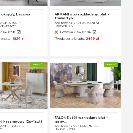
 okrągły, beżowy
ARMANI stół rozkładany, blat -
trawertyn...
 V-CH-ARANI-ST-
Kod towaru: V-CH-ARMANI-ST-
RZECHOWY
TRAWERTYN
2026-09-11
Dostawa 2026-09-04
 brutto:
1829 zł
Twoja cena brutto:
2499 zł
NOWOŚĆ
NOWOŚĆ
FALONE stół rozkładany blat -
, kaszmirowy (2p=1szt)
jasny...
 V-CH-EDGAR-ST-
Kod towaru: V-CH-FALONE-ST-
Y
J.TRAWERTYN