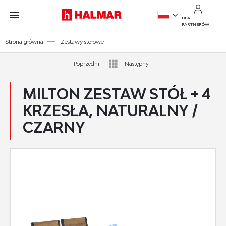
Przejdź do treści.
Przejdź do menu.
Przejdź do wyszukiwarki.
DLA
PARTNERÓW
PL
Strona główna
Zestawy stołowe
EN
Poprzedni
Następny
MILTON ZESTAW STÓŁ + 4
KRZESŁA, NATURALNY /
CZARNY