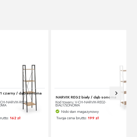
1 czarny / dąb sonoma
NARVIK REG2 biały / dąb sonoma
-CH-NARVIK-REG1-
Kod towaru: V-CH-NARVIK-REG2-
OMA
BIAŁY/SONOMA
Niski stan magazynowy
rutto:
162 zł
Twoja cena brutto:
199 zł