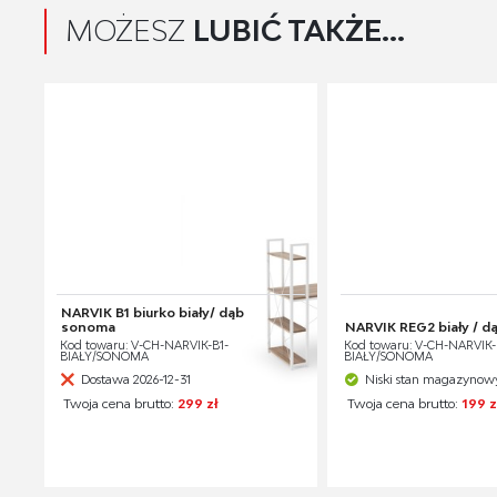
MOŻESZ
LUBIĆ TAKŻE...
NARVIK B1 biurko biały/ dąb
sonoma
NARVIK REG2 biały / 
Kod towaru: V-CH-NARVIK-B1-
Kod towaru: V-CH-NARVIK-
BIAŁY/SONOMA
BIAŁY/SONOMA
Dostawa 2026-12-31
Niski stan magazynow
Twoja cena brutto:
299 zł
Twoja cena brutto:
199 z