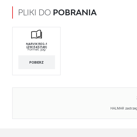
PLIKI DO
POBRANIA
NARVIK REG-1
(ZWJ3432148)
Format:
jpg
POBIERZ
HALMAR zastrzega