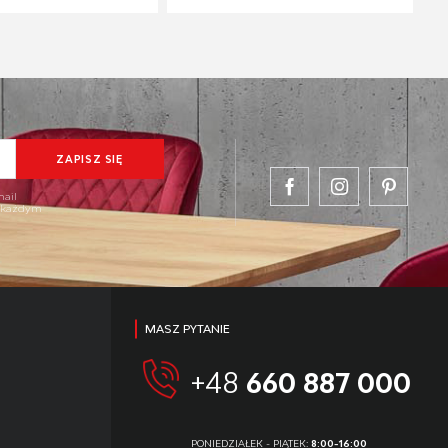
mail
w każdym
MASZ PYTANIE
+48
660 887 000
PONIEDZIAŁEK - PIĄTEK:
8:00-16:00