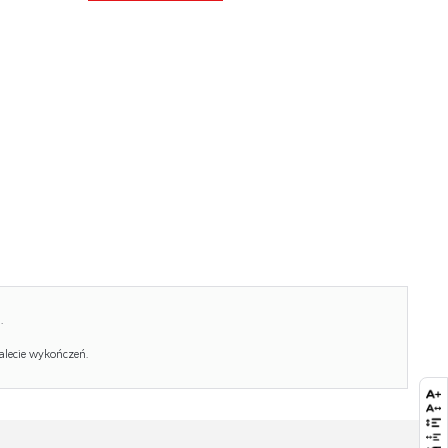
Objętość:
0.023
Jednostka miary:
szt.
Ilość w paczce:
1
Ilość paczek:
1
Paczka 1:
111.00 x 36.00 x 6.00, 6.50 KG
.
alecie wykończeń.