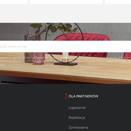
rażam zgodę na otrzymywanie drogą elektroniczną na wskazany przeze mnie adres e-
formacji dotyczących świadczonych przez Administratora.Zgoda może zostać cofnięta 
asie.
DLA PARTNERÓW
Logowanie
Rejestracja
Zamówienia