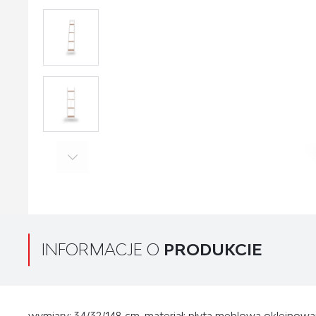
INFORMACJE O
PRODUKCIE
wymiary: 34/32/148 cm, materiał: płyta meblowa okleinowa