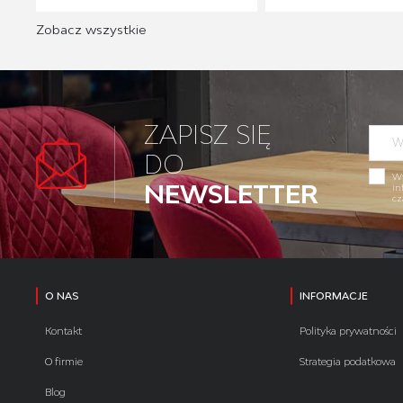
Zobacz wszystkie
ZAPISZ SIĘ
DO
Wy
NEWSLETTER
in
cz
O NAS
INFORMACJE
Kontakt
Polityka prywatności
O firmie
Strategia podatkowa
Blog