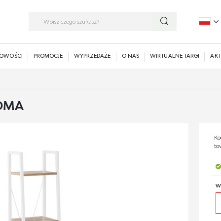
P
E
OWOŚCI
PROMOCJE
WYPRZEDAŻE
O NAS
WIRTUALNE TARGI
AKT
NOMA
Ko
to
W