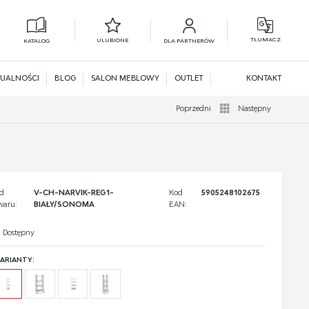
TŁUMACZ
ULUBIONE
KATALOG
DLA PARTNERÓW
L
N
UALNOŚCI
BLOG
SALON MEBLOWY
OUTLET
KONTAKT
Poprzedni
Następny
d
V-CH-NARVIK-REG1-
Kod
5905248102675
waru:
BIAŁY/SONOMA
EAN:
Dostępny
ARIANTY: