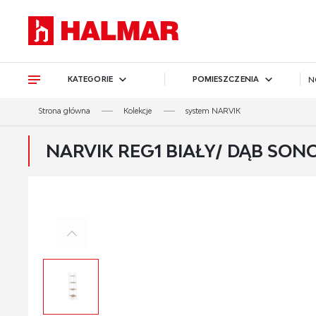
Przejdź do treści.
Przejdź do menu.
Przejdź do wyszukiwarki.
KATEGORIE
POMIESZCZENIA
N
Strona główna
Kolekcje
system NARVIK
NARVIK REG1 BIAŁY/ DĄB SO