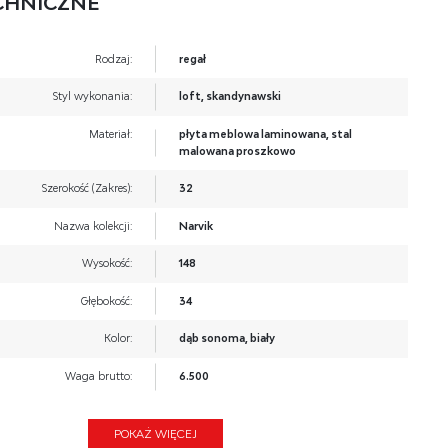
CHNICZNE
Rodzaj:
regał
Styl wykonania:
loft, skandynawski
Materiał:
płyta meblowa laminowana, stal
malowana proszkowo
Szerokość (Zakres):
32
Nazwa kolekcji:
Narvik
Wysokość:
148
Głębokość:
34
Kolor:
dąb sonoma, biały
Waga brutto:
6.500
Waga netto:
6.000
POKAŻ WIĘCEJ