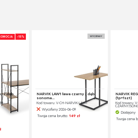
-15%
WYCOFANY
ROMOCJA
ny / dąb
NARVIK LAW1 ława czarny / dąb
NARVIK REG
sonoma...
(1p=1szt)
B1-
Kod towaru: V-CH-NARVIK-LAW1
Kod towaru: V
CZARNY/SON
Wycofany 2026-06-09
Dostępny
Twoja cena brutto:
149 zł
Twoja cena b
ł