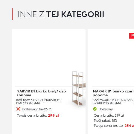
INNE Z
TEJ KATEGORII
P
NARVIK B1 biurko biały/ dąb
NARVIK B1 biurko czar
sonoma
sonoma...
Kod towaru: V-CH-NARVIK-B1-
Kod towaru: V-CH-NARVIK-
BIAŁY/SONOMA
CZARNY/SONOMA
Dostawa 2026-12-31
Dostępny
Twoja cena brutto:
299 zł
Cena brutto: 299 zł
Twój rabat: 15%
Twoja cena brutto:
254 z