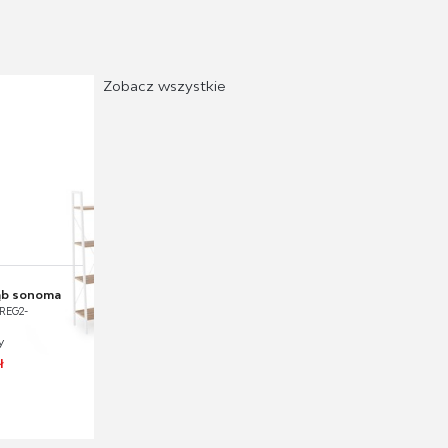
Zobacz wszystkie
dąb sonoma
REG2-
y
ł