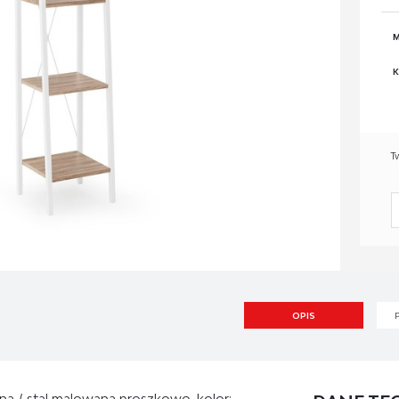
M
K
T
OPIS
na / stal malowana proszkowo, kolor: