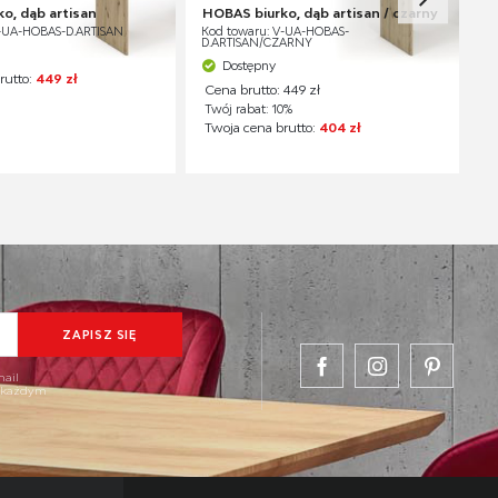
o, dąb artisan
HOBAS biurko, dąb artisan / czarny
V-UA-HOBAS-D.ARTISAN
Kod towaru: V-UA-HOBAS-
D.ARTISAN/CZARNY
Dostępny
rutto:
449 zł
Cena brutto: 449 zł
Twój rabat: 10%
Twoja cena brutto:
404 zł
mail
w każdym