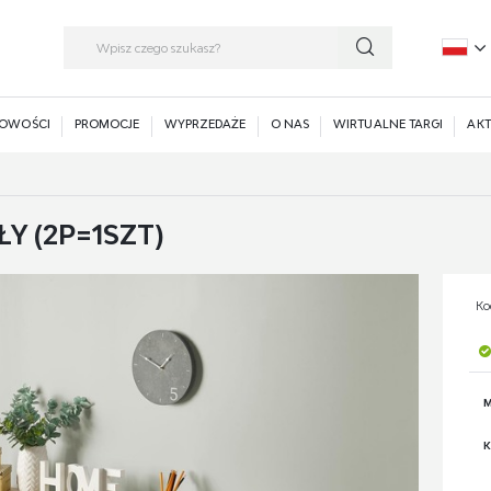
P
E
OWOŚCI
PROMOCJE
WYPRZEDAŻE
O NAS
WIRTUALNE TARGI
AKT
Y (2P=1SZT)
Ko
M
K