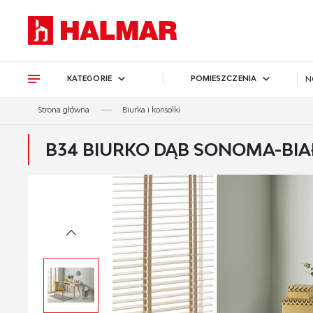
Przejdź do treści.
Przejdź do menu.
Przejdź do wyszukiwarki.
KATEGORIE
POMIESZCZENIA
N
Strona główna
Biurka i konsolki
B34 BIURKO DĄB SONOMA-BIAŁ