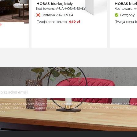
HOBAS biurko, biały
HOBAS biurk
OOD_2-
Kod towaru: V-UA-HOBAS-BIAŁY
Kod towaru: 
CH
Dostawa 2026-09-04
Dostępny
Twoja cena brutto:
449 zł
Twoja cena b
ł
rażam zgodę na otrzymywanie drogą elektroniczną na wskazany przeze mnie adres e-
formacji dotyczących świadczonych przez Administratora.Zgoda może zostać cofnięta 
asie.