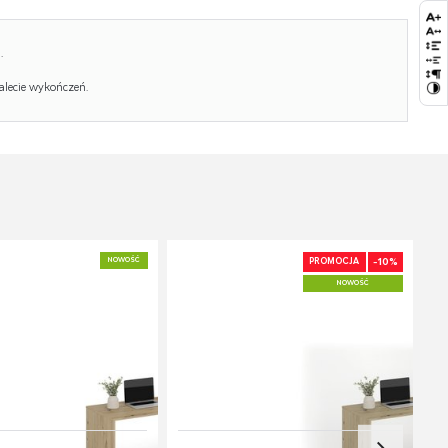
Ilość w paczce:
2
.
Ilość paczek:
1
alecie wykończeń.
Paczka 1:
128.00 x 65.00 x 5.00, 21.00 KG
Paczka 2:
69.00 x 18.00 x 8.00, 3.00 KG
-10%
NOWOŚĆ
PROMOCJA
NOWOŚĆ