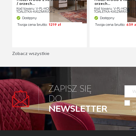
/ orzech...
orzech...
Kod towaru: V-PL-HOLLYWOOD_2_XL-
Kod towaru: V-PL-HOLLYW
TOALETKA-KASZMIR/ORZ
TOALETKA-KASZMIR/ORZE
Dostępny
Dostępny
Twoja cena brutto:
1219 zł
Twoja cena brutto:
639 z
Zobacz wszystkie
ZAPISZ SIĘ
DO
Wy
NEWSLETTER
in
cz