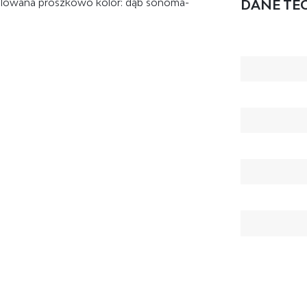
 malowana proszkowo kolor: dąb sonoma-
DANE TE