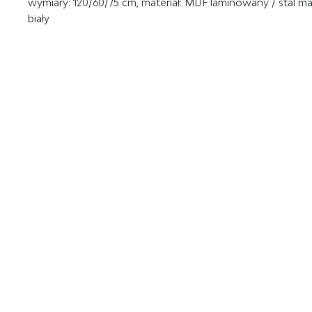
wymiary: 120/60/75 cm, materiał: MDF laminowany / stal
biały