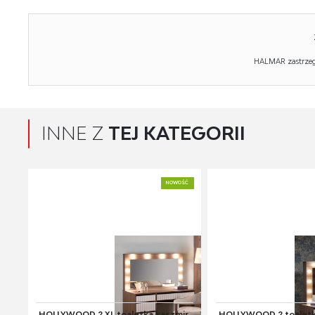
HALMAR zastrzega
INNE Z
TEJ KATEGORII
NOWOŚĆ
HOLLYWOOD 2 XL toaletka kaszmir
HOLLYWOOD 2 toaletka