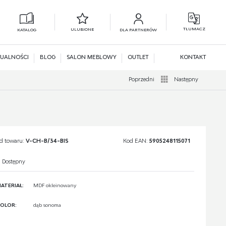
TŁUMACZ
ULUBIONE
KATALOG
DLA PARTNERÓW
L
N
UALNOŚCI
BLOG
SALON MEBLOWY
OUTLET
KONTAKT
Poprzedni
Następny
d towaru:
V-CH-B/34-BIS
Kod EAN:
5905248115071
Dostępny
ATERIAŁ:
MDF okleinowany
OLOR:
dąb sonoma