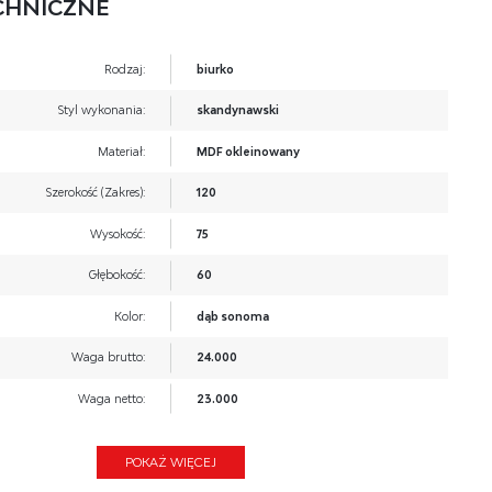
CHNICZNE
Rodzaj:
biurko
Styl wykonania:
skandynawski
Materiał:
MDF okleinowany
Szerokość (Zakres):
120
Wysokość:
75
Głębokość:
60
Kolor:
dąb sonoma
Waga brutto:
24.000
Waga netto:
23.000
Objętość:
0.051
POKAŻ WIĘCEJ
Jednostka miary:
szt.