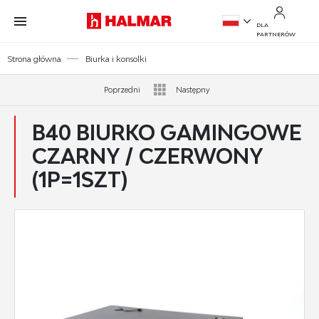
Przejdź do treści.
Przejdź do menu.
Przejdź do wyszukiwarki.
DLA
PARTNERÓW
PL
Strona główna
Biurka i konsolki
EN
Poprzedni
Następny
B40 BIURKO GAMINGOWE
CZARNY / CZERWONY
(1P=1SZT)