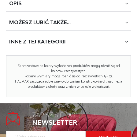
OPIS
MOŻESZ
LUBIĆ TAKŻE...
wymiary: 100/60/74 cm, oświetlenie LED, materiał: MDF
okleinowany / stal malowana proszkowo, kolor: czarno -
czerwony
INNE Z
TEJ KATEGORII
Nie znaleziono produktów dla szukanej flagi.
NOWOŚĆ
Zaprezentowane kolory wykończeń produktów mogą różnić się od
Rodzaj:
biurko
kolorów rzeczywistych.
Podane wymiary mogą różnić się od rzeczywistych +/- 3%.
Styl wykonania:
nowoczesny
HALMAR zastrzega sobie prawo do: zmian konstrukcyjnych, usunięcia
produktów z oferty oraz zmian w palecie wykończeń.
Materiał:
MDF okleinowany
Szerokość (Zakres):
100
Wysokość:
74
ZAPISZ SIĘ DO
NEWSLETTER
Głębokość:
60
Kolor:
czarny