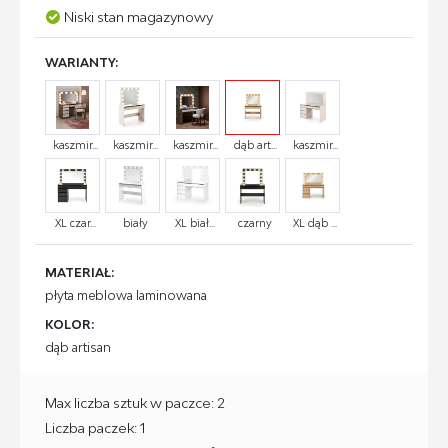
Niski stan magazynowy
WARIANTY:
kaszmir...
kaszmir...
kaszmir...
dąb art...
kaszmir...
XL czar...
biały
XL biał...
czarny
XL dąb ...
MATERIAŁ:
płyta meblowa laminowana
KOLOR:
dąb artisan
Max liczba sztuk w paczce: 2
Liczba paczek: 1