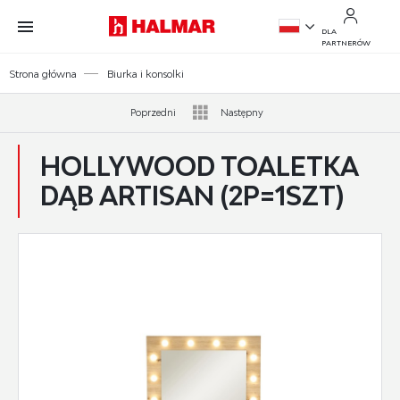
Przejdź do treści.
Przejdź do menu.
Przejdź do wyszukiwarki.
DLA
PARTNERÓW
PL
Strona główna
Biurka i konsolki
EN
Poprzedni
Następny
HOLLYWOOD TOALETKA
DĄB ARTISAN (2P=1SZT)