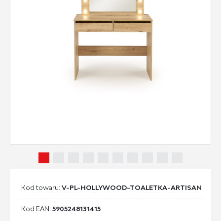
Kod towaru:
V-PL-HOLLYWOOD-TOALETKA-ARTISAN
Kod EAN:
5905248131415