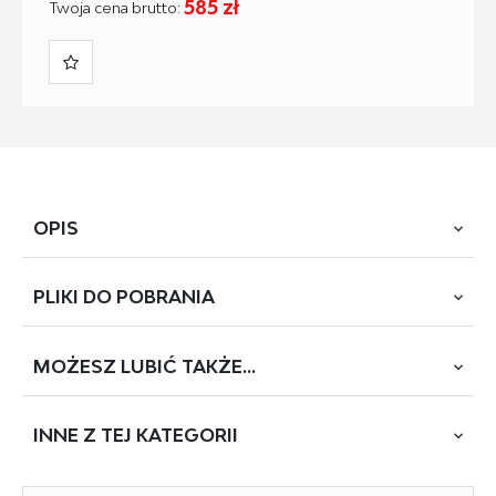
585 zł
Twoja cena brutto:
OPIS
PLIKI DO
POBRANIA
toaletka, wymiary: 94/43/140 cm, materiał: płyta meblowa
okleinowana, oświetlenie LED, kolor: dąb artisan
MOŻESZ
LUBIĆ TAKŻE...
POBIERZ
HOLLYWOOD
Tapety dzięki uprzejmości firmy:
INNE Z
TEJ KATEGORII