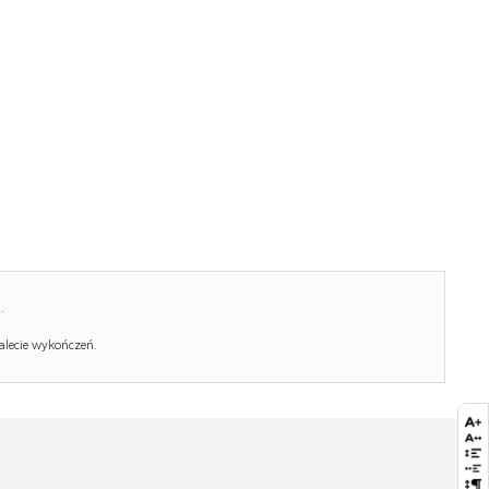
Jednostka miary:
szt.
Ilość w paczce:
1
Ilość paczek:
1
Paczka 1:
114.00 x 61.00 x 9.00, 26.60 KG
.
alecie wykończeń.