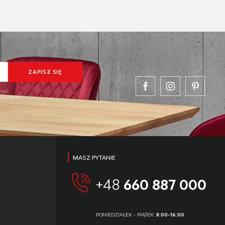
mail
w każdym
MASZ PYTANIE
+48
660 887 000
PONIEDZIAŁEK - PIĄTEK:
8:00-16:00