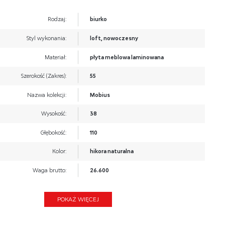
Rodzaj:
biurko
Styl wykonania:
loft, nowoczesny
Materiał:
płyta meblowa laminowana
Szerokość (Zakres):
55
Nazwa kolekcji:
Mobius
Wysokość:
38
Głębokość:
110
Kolor:
hikora naturalna
Waga brutto:
26.600
Waga netto:
26.100
POKAŻ WIĘCEJ
Objętość:
0.062