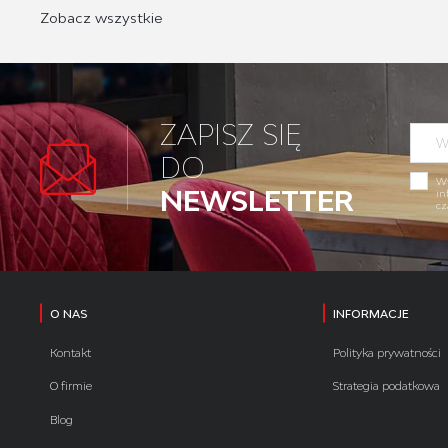
Zobacz wszystkie
ZAPISZ SIĘ
DO
Wy
NEWSLETTER
in
cz
O NAS
INFORMACJE
Kontakt
Polityka prywatności
O firmie
Strategia podatkowa
Blog