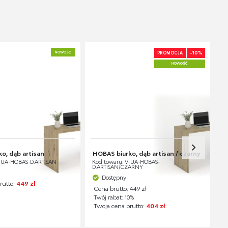
-10%
NOWOŚĆ
PROMOCJA
NOWOŚĆ
o, dąb artisan
HOBAS biurko, dąb artisan / czarny
V-UA-HOBAS-D.ARTISAN
Kod towaru: V-UA-HOBAS-
D.ARTISAN/CZARNY
Dostępny
rutto:
449 zł
Cena brutto: 449 zł
Twój rabat: 10%
Twoja cena brutto:
404 zł