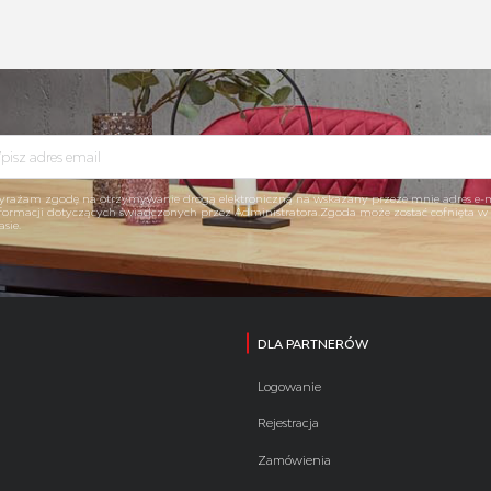
rażam zgodę na otrzymywanie drogą elektroniczną na wskazany przeze mnie adres e-
formacji dotyczących świadczonych przez Administratora.Zgoda może zostać cofnięta 
asie.
DLA PARTNERÓW
Logowanie
Rejestracja
Zamówienia