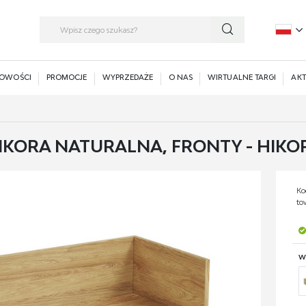
P
E
OWOŚCI
PROMOCJE
WYPRZEDAŻE
O NAS
WIRTUALNE TARGI
AKT
IKORA NATURALNA, FRONTY - HIKO
Ko
to
W