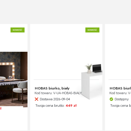
NOWOŚĆ
NOWOŚĆ
 kaszmir /
HOBAS biurko, biały
HOBAS biurk
OOD_2-
Kod towaru: V-UA-HOBAS-BIAŁY
Kod towaru: 
CH
Dostawa 2026-09-04
Dostępny
Twoja cena brutto:
449 zł
Twoja cena b
ł