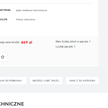
ATERIAŁ:
płyta meblowa laminowana
OLOR:
hikora naturalna
469 zł
Max liczba sztuk w paczce: 1
woja cena brutto:
Liczba paczek: 1
PLIKI DO POBRANIA
MOŻESZ LUBIĆ TAKŻE...
INNE Z TEJ KATEGORII
CHNICZNE