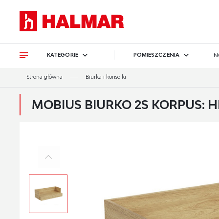
Przejdź do treści.
Przejdź do menu.
Przejdź do wyszukiwarki.
KATEGORIE
POMIESZCZENIA
N
Strona główna
Biurka i konsolki
MOBIUS BIURKO 2S KORPUS: H