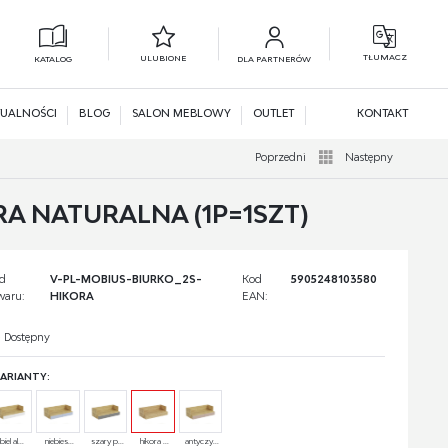
TŁUMACZ
ULUBIONE
KATALOG
DLA PARTNERÓW
L
N
UALNOŚCI
BLOG
SALON MEBLOWY
OUTLET
KONTAKT
Poprzedni
Następny
RA NATURALNA (1P=1SZT)
d
V-PL-MOBIUS-BIURKO_2S-
Kod
5905248103580
waru:
HIKORA
EAN:
Dostępny
ARIANTY:
biel al...
niebies...
szary p...
hikora ...
antyczy...