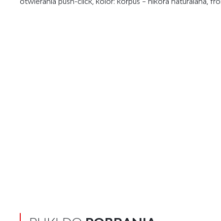
otwierania push-click, kolor: korpus – hikora naturalana, fro