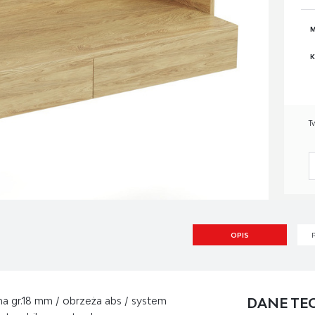
M
K
T
OPIS
na gr.18 mm / obrzeża abs / system
DANE TE