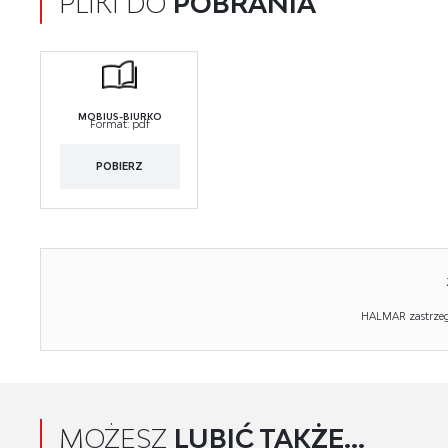
PLIKI DO
POBRANIA
MOBIUS-BIURKO
Format:
pdf
POBIERZ
HALMAR zastrzega
MOŻESZ
LUBIĆ TAKŻE...