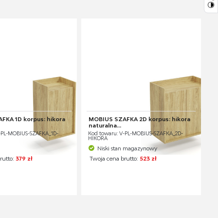
FKA 1D korpus: hikora
MOBIUS SZAFKA 2D korpus: hikora
naturalna...
-PL-MOBIUS-SZAFKA_1D-
Kod towaru: V-PL-MOBIUS-SZAFKA_2D-
HIKORA
Niski stan magazynowy
rutto:
379 zł
Twoja cena brutto:
523 zł