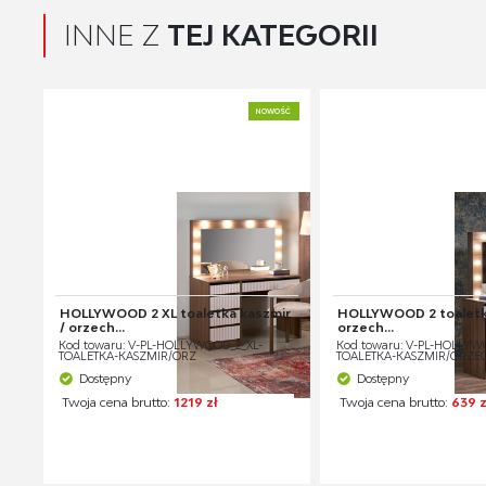
INNE Z
TEJ KATEGORII
NOWOŚĆ
HOLLYWOOD 2 XL toaletka kaszmir
HOLLYWOOD 2 toaletka
/ orzech...
orzech...
Kod towaru: V-PL-HOLLYWOOD_2_XL-
Kod towaru: V-PL-HOLLYW
TOALETKA-KASZMIR/ORZ
TOALETKA-KASZMIR/ORZE
Dostępny
Dostępny
Twoja cena brutto:
1219 zł
Twoja cena brutto:
639 z