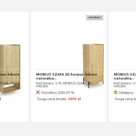
WYCOFANY
us: hikora
MOBIUS SZAFA 2D korpus: hikora
MOBIUS SZA
naturalna...
naturalna...
REGAŁ_2D-
Kod towaru: V-PL-MOBIUS-SZAFA_2D-
Kod towaru: V
HIKORA
HIKORA
Wycofany 2026-07-16
Dostępny
ł
Twoja cena brutto:
1079 zł
Twoja cena b