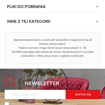
PLIKI DO
POBRANIA
wymiary: 80/40/130 cm, konsolka z siedziskiem, materiał
MDF lakierowany / szkło, kolor: biały mat
INNE Z
TEJ KATEGORII
POBIERZ
SARA (32440C)
Rodzaj:
toaletka
NOWOŚĆ
Zaprezentowane kolory wykończeń produktów mogą różnić się od
kolorów rzeczywistych.
Styl wykonania:
glamour, klasyczny
Podane wymiary mogą różnić się od rzeczywistych +/- 3%.
HALMAR zastrzega sobie prawo do: zmian konstrukcyjnych, usunięcia
Materiał:
MDF lakierowany
produktów z oferty oraz zmian w palecie wykończeń.
Szerokość (Zakres):
80
Wysokość:
130
ZAPISZ SIĘ DO
Głębokość:
40
NEWSLETTER
Kolor:
biały
HOLLYWOOD 2 XL toaletka kaszmir / orzech...
Waga brutto:
21.500
Kod towaru: V-PL-HOLLYWOOD_2_XL-TOALETKA-KASZMIR/ORZ
Wyrażam zgodę na otrzymywanie drogą elektroniczną
Waga netto:
21.000