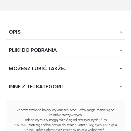
OPIS
PLIKI DO
POBRANIA
wymiary: 80/97-158/105-90/52-53 cm, fotel z funkcją
elektrycznego rozkładania / funkcja pionizacji, materiał:
tkanina mat velvet - MAVEL, kolor: beżowy #38
MOŻESZ
LUBIĆ TAKŻE...
POBIERZ
HORTON (L1214A-51)
INNE Z
TEJ KATEGORII
Rodzaj:
fotel, fotel rozkładany
Styl wykonania:
tradycyjny
NOWOŚĆ
Zaprezentowane kolory wykończeń produktów mogą różnić się od
Tapicerka kolor:
beżowy
kolorów rzeczywistych.
Podane wymiary mogą różnić się od rzeczywistych +/- 3%.
HALMAR zastrzega sobie prawo do: zmian konstrukcyjnych, usunięcia
Tapicerka rodzaj:
tkanina MAVEL, tkanina velvet
produktów z oferty oraz zmian w palecie wykończeń.