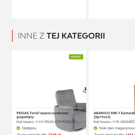
INNE Z
TEJ KATEGORII
NOWOŚĆ
PEGAS fotel wypoczynkowy
ARANGO KM-1 komoda,
popielaty
(2p=1szt)
Kod towaru: V-CH-PEGAS-FOT-POPIELATY
Kod towaru: V-PL-ARANGO
Dostępny
Niski stan magazynow
Twoja cena brutto:
1749 zł
Twoja cena brutto:
1411 