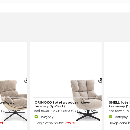
zynkowy
ORINOKO fotel wypoczynkowy
SHELL fote
beżowy (1p=1szt)
kremowy (1p
ER-FOT-BEŻOWY
Kod towaru: V-CH-ORINOKO-FOT-BEŻOWY
Kod towaru: 
Dostępny
Dostępny
zł
Twoja cena brutto:
799 zł
Twoja cena b