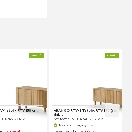
NOWOŚĆ
NOWOŚĆ
1 stolik RTV 150 cm,
ARANGO RTV-2 Tstolik RTV 190 cm,
dąb...
V-PL-ARANGO-RTV-1
Kod towaru: V-PL-ARANGO-RTV-2
Niski stan magazynowy
rutto:
899 zł
Twoja cena brutto:
1111 zł