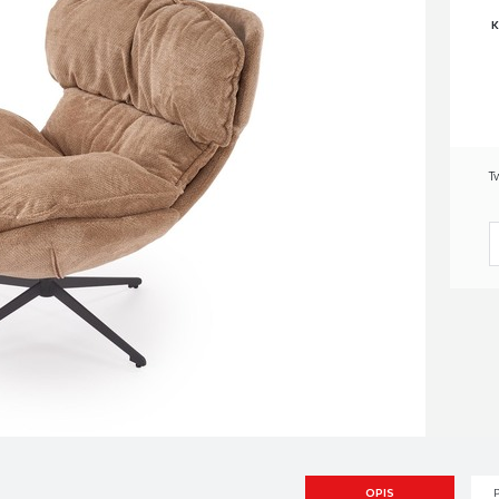
K
T
OPIS