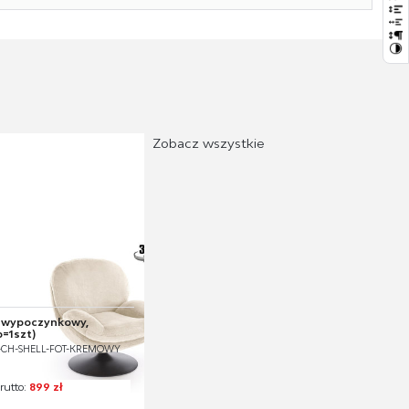
Zobacz wszystkie
l wypoczynkowy,
=1szt)
V-CH-SHELL-FOT-KREMOWY
rutto:
899 zł