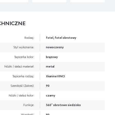
CHNICZNE
Rodzaj:
fotel, fotel obrotowy
Styl wykonania:
nowoczesny
Tapicerka kolor:
brązowy
Nóżki / stelaż materiał:
metal
Tapicerka rodzaj:
tkanina VINCI
Szerokość (Zakres):
90
Nóżki / stelaż kolor:
czarny
Funkcje:
360" obrotowe siedzisko
Wysokość:
90