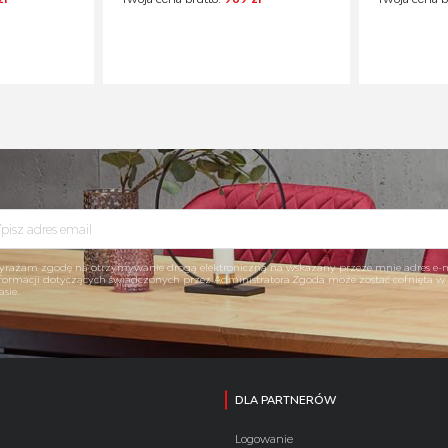
rażam zgodę na otrzymywanie drogą elektroniczną na wskazany przeze mnie adres e-
formacji dotyczących świadczonych przez Administratora.Zgoda może zostać cofnięta 
asie.
DLA PARTNERÓW
Logowanie