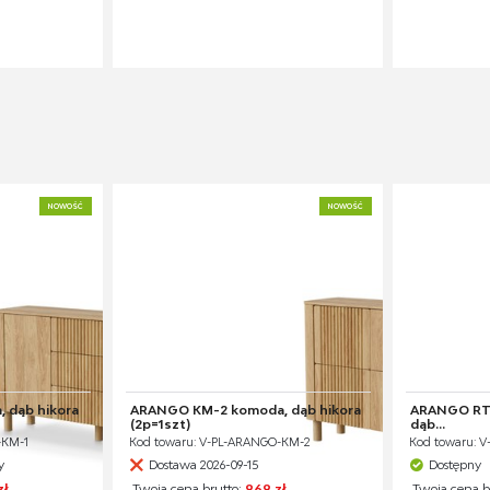
NOWOŚĆ
NOWOŚĆ
 dąb hikora
ARANGO KM-2 komoda, dąb hikora
ARANGO RTV-
(2p=1szt)
dąb...
-KM-1
Kod towaru: V-PL-ARANGO-KM-2
Kod towaru: 
y
Dostawa 2026-09-15
Dostępny
zł
Twoja cena brutto:
969 zł
Twoja cena b