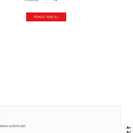
Wysokość siedziska:
50
POKAŻ WIĘCEJ
Głębokość:
100
Kolor:
brązowy
Waga brutto:
25.000
Waga netto:
24.500
Objętość:
0.729
Ilość w paczce:
1
Ilość paczek:
1
Paczka 1:
110.00 x 102.00 x 65.00, 25.00 KG
.
alecie wykończeń.