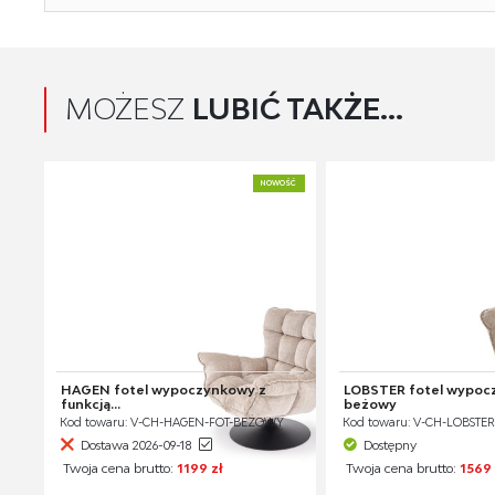
MOŻESZ
LUBIĆ TAKŻE...
NOWOŚĆ
HAGEN fotel wypoczynkowy z
LOBSTER fotel wypoc
funkcją...
beżowy
Kod towaru: V-CH-HAGEN-FOT-BEŻOWY
Kod towaru: V-CH-LOBST
Dostawa 2026-09-18
Dostępny
Twoja cena brutto:
1199 zł
Twoja cena brutto:
1569 