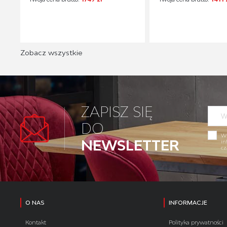
Zobacz wszystkie
ZAPISZ SIĘ
DO
Wy
NEWSLETTER
in
cz
O NAS
INFORMACJE
Kontakt
Polityka prywatności