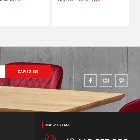
mail
w każdym
MASZ PYTANIE