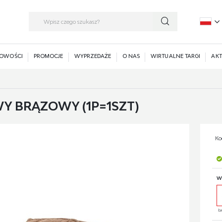
P
E
OWOŚCI
PROMOCJE
WYPRZEDAŻE
O NAS
WIRTUALNE TARGI
AKT
 BRĄZOWY (1P=1SZT)
Ko
W
b