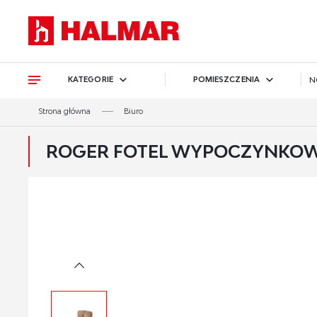
Przejdź do treści.
Przejdź do menu.
Przejdź do wyszukiwarki.
KATEGORIE
POMIESZCZENIA
N
Strona główna
Biuro
ROGER FOTEL WYPOCZYNKOWY