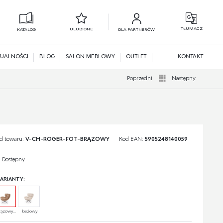
TŁUMACZ
ULUBIONE
KATALOG
DLA PARTNERÓW
L
N
UALNOŚCI
BLOG
SALON MEBLOWY
OUTLET
KONTAKT
Poprzedni
Następny
d towaru:
V-CH-ROGER-FOT-BRĄZOWY
Kod EAN:
5905248140059
Dostępny
ARIANTY:
rązowy...
beżowy