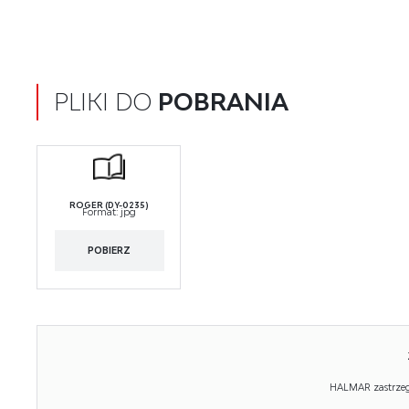
PLIKI DO
POBRANIA
ROGER (DY-0235)
Format:
jpg
POBIERZ
HALMAR zastrzega