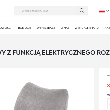
P
E
OWOŚCI
PROMOCJE
WYPRZEDAŻE
O NAS
WIRTUALNE TARGI
AKT
Z FUNKCJĄ ELEKTRYCZNEGO ROZKŁ
Ko
W