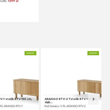
rutto:
1299 zł
NOWOŚĆ
NOWOŚĆ
1 stolik RTV 150 cm,
ARANGO RTV-2 Tstolik RTV 190 cm,
dąb...
V-PL-ARANGO-RTV-1
Kod towaru: V-PL-ARANGO-RTV-2