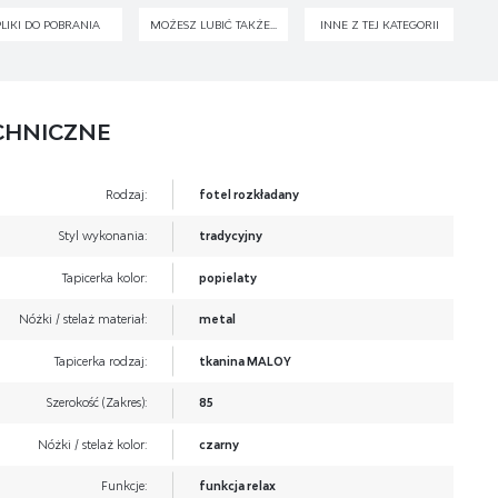
PLIKI DO POBRANIA
MOŻESZ LUBIĆ TAKŻE...
INNE Z TEJ KATEGORII
CHNICZNE
Rodzaj:
fotel rozkładany
Styl wykonania:
tradycyjny
Tapicerka kolor:
popielaty
Nóżki / stelaż materiał:
metal
Tapicerka rodzaj:
tkanina MALOY
Szerokość (Zakres):
85
Nóżki / stelaż kolor:
czarny
Funkcje:
funkcja relax