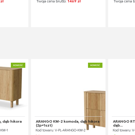
zł
Twoja cena brutto:
1469 zł
Twoja cena b
NOWOŚĆ
NOWOŚĆ
 dąb hikora
ARANGO KM-2 komoda, dąb hikora
ARANGO RTV-
(2p=1szt)
dąb...
-KM-1
Kod towaru: V-PL-ARANGO-KM-2
Kod towaru: 