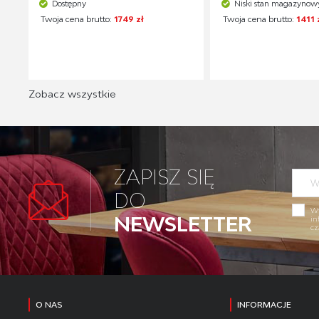
Dostępny
Niski stan magazynow
Twoja cena brutto:
1749 zł
Twoja cena brutto:
1411 
Zobacz wszystkie
ZAPISZ SIĘ
DO
Wy
NEWSLETTER
in
cz
O NAS
INFORMACJE