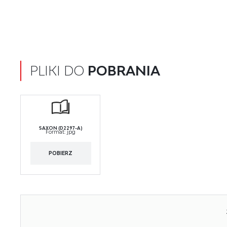
PLIKI DO
POBRANIA
SAXON (D2297-A)
Format:
jpg
POBIERZ