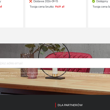
y
Dostawa 2026-09-15
Dostępny
zł
Twoja cena brutto:
969 zł
Twoja cena b
rażam zgodę na otrzymywanie drogą elektroniczną na wskazany przeze mnie adres e-
formacji dotyczących świadczonych przez Administratora.Zgoda może zostać cofnięta 
asie.
DLA PARTNERÓW