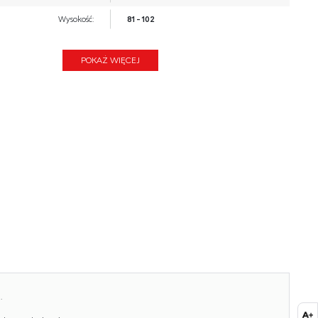
Wysokość:
81 - 102
Wysokość siedziska:
48 - 52
POKAŻ WIĘCEJ
Głębokość:
155, 85
Kolor:
popielaty
Waga brutto:
44.000
Waga netto:
43.500
Objętość:
0.458
Ilość w paczce:
1
Ilość paczek:
1
Paczka 1:
84.00 x 78.00 x 70.00, 44.00 KG
.