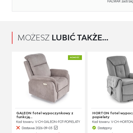
HALMAR zastrzega
MOŻESZ
LUBIĆ TAKŻE...
NOWOŚĆ
GALEON fotel wypoczynkowy z
HORTON fotel wypoc
funkcją...
popielaty
Kod towaru: V-CH-GALEON-FOT-POPIELATY
Kod towaru: V-CH-HORTON
Dostawa 2026-09-03
Dostępny