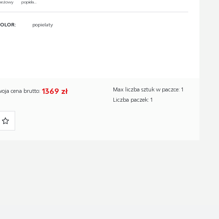
beżowy
popiela...
OLOR:
popielaty
1369 zł
Max liczba sztuk w paczce: 1
woja cena brutto:
Liczba paczek: 1