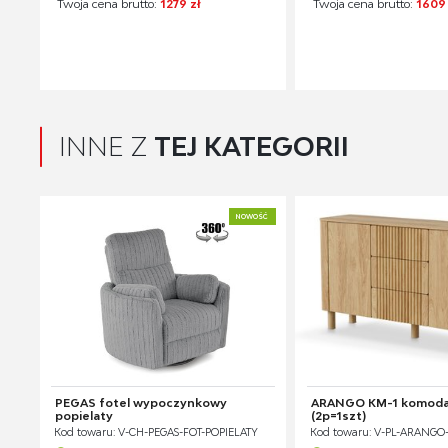
Twoja cena brutto:
1279 zł
Twoja cena brutto:
1609 
INNE Z
TEJ KATEGORII
NOWOŚĆ
PEGAS fotel wypoczynkowy
ARANGO KM-1 komoda,
popielaty
(2p=1szt)
Kod towaru: V-CH-PEGAS-FOT-POPIELATY
Kod towaru: V-PL-ARANGO