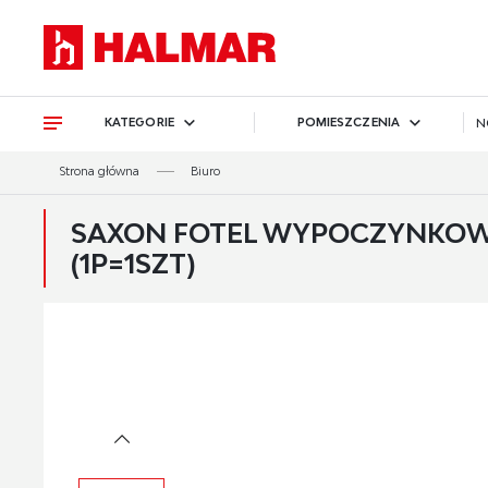
Przejdź do treści.
Przejdź do menu.
Przejdź do wyszukiwarki.
KATEGORIE
POMIESZCZENIA
N
Strona główna
Biuro
SAXON FOTEL WYPOCZYNKOWY 
(1P=1SZT)