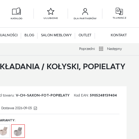
TŁUMACZ
ULUBIONE
KATALOG
DLA PARTNERÓW
L
N
UALNOŚCI
BLOG
SALON MEBLOWY
OUTLET
KONTAKT
Poprzedni
Następny
ADANIA / KOŁYSKI, POPIELATY
d towaru:
V-CH-SAXON-FOT-POPIELATY
Kod EAN:
5905248139404
Dostawa 2026-09-03
ARIANTY: